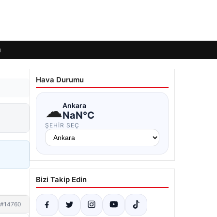
ı
Hava Durumu
☁
Ankara
NaN°C
ŞEHIR SEÇ
Bizi Takip Edin
#14760