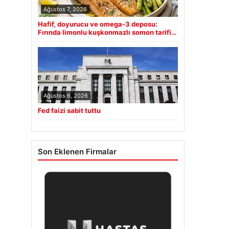
Ağustos 7, 2026
Hafif, doyurucu ve omega-3 deposu:
Fırında limonlu kuşkonmazlı somon tarifi…
Ağustos 6, 2026
Fed faizi sabit tuttu
Son Eklenen Firmalar