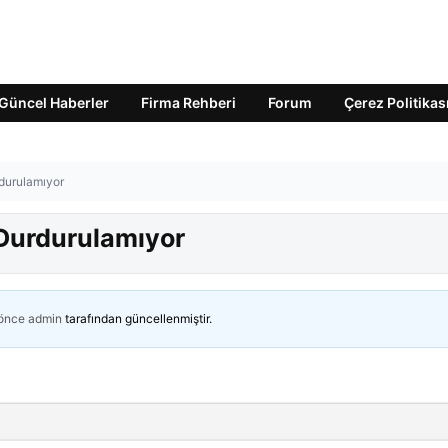
Güncel Haberler
Firma Rehberi
Forum
Çerez Politikas
rdurulamıyor
! Durdurulamıyor
 önce
admin
tarafından güncellenmiştir.