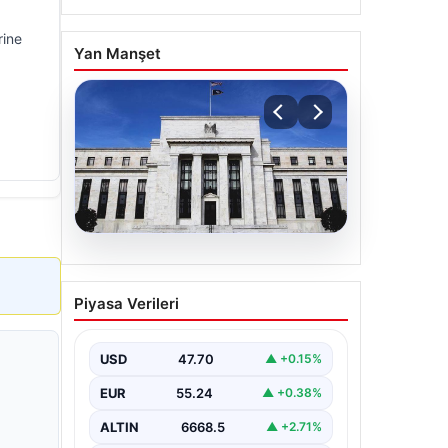
rine
Yan Manşet
06.08.2026
Fed faizi sabit tuttu
Piyasa Verileri
USD
47.70
▲ +0.15%
EUR
55.24
▲ +0.38%
ALTIN
6668.5
▲ +2.71%