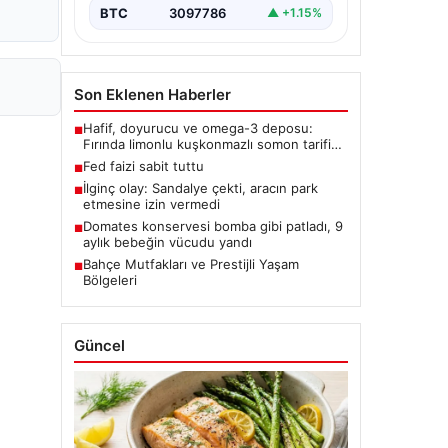
BTC
3097786
▲ +1.15%
Son Eklenen Haberler
Hafif, doyurucu ve omega-3 deposu:
■
Fırında limonlu kuşkonmazlı somon tarifi…
Fed faizi sabit tuttu
■
İlginç olay: Sandalye çekti, aracın park
■
etmesine izin vermedi
Domates konservesi bomba gibi patladı, 9
■
aylık bebeğin vücudu yandı
Bahçe Mutfakları ve Prestijli Yaşam
■
Bölgeleri
Güncel