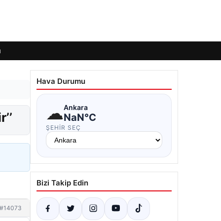
ı
Hava Durumu
☁
Ankara
r’’
NaN°C
ŞEHIR SEÇ
Bizi Takip Edin
#14073