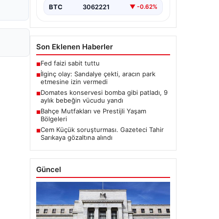
BTC
3062221
▼ -0.62%
Son Eklenen Haberler
Fed faizi sabit tuttu
■
İlginç olay: Sandalye çekti, aracın park
■
etmesine izin vermedi
Domates konservesi bomba gibi patladı, 9
■
aylık bebeğin vücudu yandı
Bahçe Mutfakları ve Prestijli Yaşam
■
Bölgeleri
Cem Küçük soruşturması. Gazeteci Tahir
■
Sarıkaya gözaltına alındı
Güncel