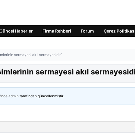
Güncel Haberler
Firma Rehberi
Forum
Çerez Politikas
imlerinin sermayesi akıl sermayesidir’’
işimlerinin sermayesi akıl sermayesidi
 önce
admin
tarafından güncellenmiştir.