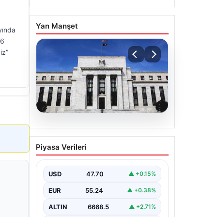
Yan Manşet
ayında
96
iz”
06.08.2026
Fed faizi sabit tuttu
Piyasa Verileri
USD
47.70
▲ +0.15%
EUR
55.24
▲ +0.38%
ALTIN
6668.5
▲ +2.71%