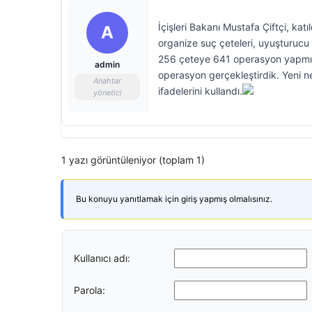
İçişleri Bakanı Mustafa Çiftçi, katı
A
organize suç çeteleri, uyuşturucu 
256 çeteye 641 operasyon yapmış
admin
operasyon gerçekleştirdik. Yeni n
Anahtar
ifadelerini kullandı.
yönetici
1 yazı görüntüleniyor (toplam 1)
Bu konuyu yanıtlamak için giriş yapmış olmalısınız.
Kullanıcı adı:
Parola: