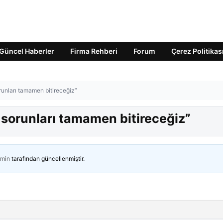
Güncel Haberler
Firma Rehberi
Forum
Çerez Politikas
runları tamamen bitireceğiz”
 sorunları tamamen bitireceğiz”
min
tarafından güncellenmiştir.