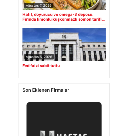
Ağustos 7, 2026
Hafif, doyurucu ve omega-3 deposu:
Fırında limonlu kuşkonmazlı somon tarifi…
Ağustos 6, 2026
Fed faizi sabit tuttu
Son Eklenen Firmalar