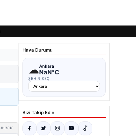
ı
Hava Durumu
☁
Ankara
NaN°C
ŞEHIR SEÇ
Bizi Takip Edin
#13818