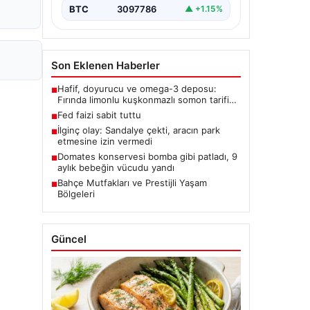
BTC
3097786
▲ +1.15%
Son Eklenen Haberler
Hafif, doyurucu ve omega-3 deposu:
■
Fırında limonlu kuşkonmazlı somon tarifi…
Fed faizi sabit tuttu
■
İlginç olay: Sandalye çekti, aracın park
■
etmesine izin vermedi
Domates konservesi bomba gibi patladı, 9
■
aylık bebeğin vücudu yandı
Bahçe Mutfakları ve Prestijli Yaşam
■
Bölgeleri
Güncel