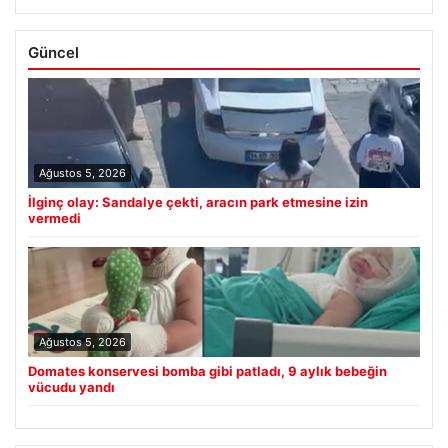
Güncel
Ağustos 5, 2026
İlginç olay: Sandalye çekti, aracın park etmesine izin
vermedi
Ağustos 5, 2026
Domates konservesi bomba gibi patladı, 9 aylık bebeğin
vücudu yandı