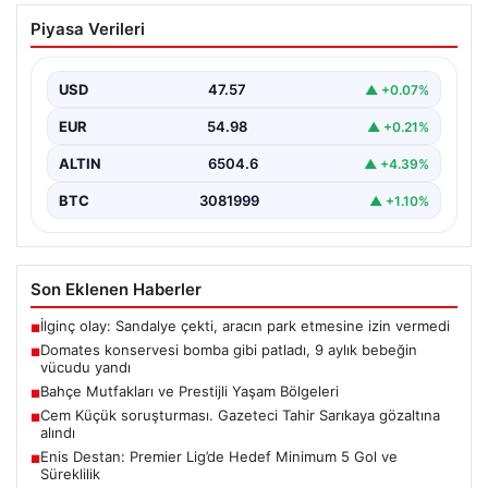
Domates konservesi bomba gibi patladı,
Piyasa Verileri
9 aylık bebeğin vücudu yandı
USD
47.57
▲ +0.07%
EUR
54.98
▲ +0.21%
ALTIN
6504.6
▲ +4.39%
BTC
3081999
▲ +1.10%
Son Eklenen Haberler
İlginç olay: Sandalye çekti, aracın park etmesine izin vermedi
■
Domates konservesi bomba gibi patladı, 9 aylık bebeğin
■
vücudu yandı
Bahçe Mutfakları ve Prestijli Yaşam Bölgeleri
■
Cem Küçük soruşturması. Gazeteci Tahir Sarıkaya gözaltına
■
alındı
Enis Destan: Premier Lig’de Hedef Minimum 5 Gol ve
■
Süreklilik