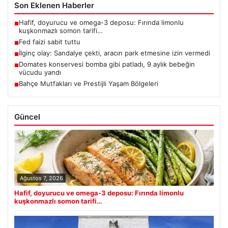
Son Eklenen Haberler
Hafif, doyurucu ve omega-3 deposu: Fırında limonlu
■
kuşkonmazlı somon tarifi…
Fed faizi sabit tuttu
■
İlginç olay: Sandalye çekti, aracın park etmesine izin vermedi
■
Domates konservesi bomba gibi patladı, 9 aylık bebeğin
■
vücudu yandı
Bahçe Mutfakları ve Prestijli Yaşam Bölgeleri
■
Güncel
Ağustos 7, 2026
Hafif, doyurucu ve omega-3 deposu: Fırında limonlu
kuşkonmazlı somon tarifi…