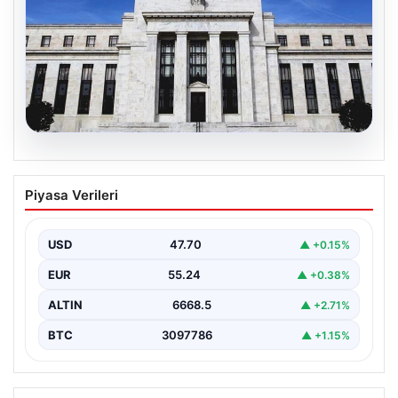
06.08.2026
Fed faizi sabit tuttu
Piyasa Verileri
USD
47.70
▲ +0.15%
EUR
55.24
▲ +0.38%
ALTIN
6668.5
▲ +2.71%
BTC
3097786
▲ +1.15%