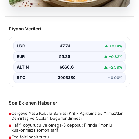
07.08.2026
Hafif, doyurucu ve omega-3 deposu:
Piyasa Verileri
Fırında limonlu kuşkonmazlı somon
tarifi…
USD
47.74
▲ +0.18%
EUR
55.25
▲ +0.32%
ALTIN
6660.6
▲ +2.59%
BTC
3096350
• 0.00%
Son Eklenen Haberler
Çerçeve Yasa Kabulü Sonrası Kritik Açıklamalar: Yılmaz’dan
■
Demirtaş ve Öcalan Değerlendirmesi
Hafif, doyurucu ve omega-3 deposu: Fırında limonlu
■
kuşkonmazlı somon tarifi…
Fed faizi sabit tuttu
■