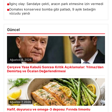
İlginç olay: Sandalye çekti, aracın park etmesine izin vermedi
■
Domates konservesi bomba gibi patladı, 9 aylık bebeğin
■
vücudu yandı
Güncel
Ağustos 8, 2026
Çerçeve Yasa Kabulü Sonrası Kritik Açıklamalar: Yılmaz’dan
Demirtaş ve Öcalan Değerlendirmesi
Ağustos 7, 2026
Hafif, doyurucu ve omega-3 deposu: Fırında limonlu