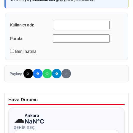
Kullanıcı adı:
Parola:
Beni hatırla
Paylaş:
Hava Durumu
☁
Ankara
NaN°C
ŞEHIR SEÇ