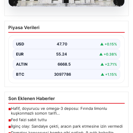
06.08.2026
Fed faizi sabit tuttu
Piyasa Verileri
USD
47.70
▲ +0.15%
EUR
55.24
▲ +0.38%
ALTIN
6668.5
▲ +2.71%
BTC
3097786
▲ +1.15%
Son Eklenen Haberler
Hafif, doyurucu ve omega-3 deposu: Fırında limonlu
■
kuşkonmazlı somon tarifi…
Fed faizi sabit tuttu
■
İlginç olay: Sandalye çekti, aracın park etmesine izin vermedi
■
Domates konservesi bomba gibi patladı, 9 aylık bebeğin