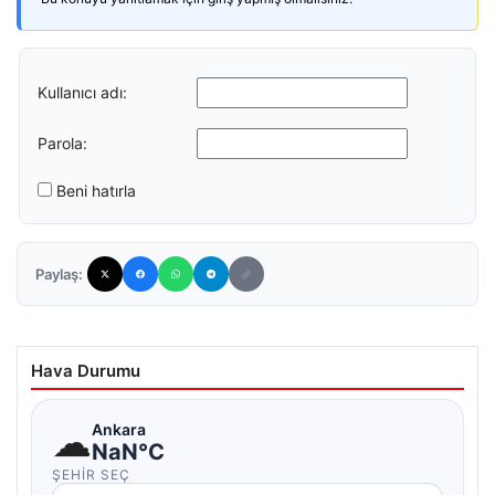
Kullanıcı adı:
Parola:
Beni hatırla
Paylaş:
Hava Durumu
☁
Ankara
NaN°C
ŞEHIR SEÇ