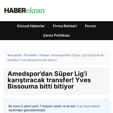
Güncel Haberler
Firma Rehberi
Forum
Çerez Politikası
Ana sayfa
›
Forumlar
›
Finans
›
Amedspor’dan Süper Lig’i karıştıracak
transfer! Yves Bissouma bitti bitiyor
Amedspor’dan Süper Lig’i
karıştıracak transfer! Yves
Bissouma bitti bitiyor
Bu konu 0 yanıt içerir, 1 izleyen vardır ve en son
3 ay önce
admin
tarafından güncellenmiştir.