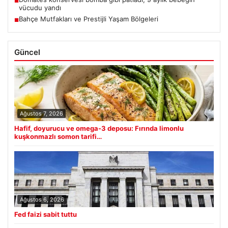
■
vücudu yandı
Bahçe Mutfakları ve Prestijli Yaşam Bölgeleri
■
Güncel
Ağustos 7, 2026
Hafif, doyurucu ve omega-3 deposu: Fırında limonlu
kuşkonmazlı somon tarifi…
Ağustos 6, 2026
Fed faizi sabit tuttu