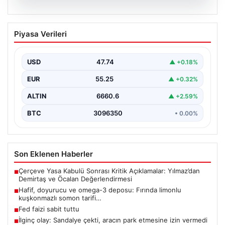
07.08.2026
Hafif, doyurucu ve omega-3 deposu:
Piyasa Verileri
Fırında limonlu kuşkonmazlı somon
tarifi…
USD
47.74
▲ +0.18%
EUR
55.25
▲ +0.32%
ALTIN
6660.6
▲ +2.59%
BTC
3096350
• 0.00%
Son Eklenen Haberler
Çerçeve Yasa Kabulü Sonrası Kritik Açıklamalar: Yılmaz’dan
■
Demirtaş ve Öcalan Değerlendirmesi
Hafif, doyurucu ve omega-3 deposu: Fırında limonlu
■
kuşkonmazlı somon tarifi…
Fed faizi sabit tuttu
■
İlginç olay: Sandalye çekti, aracın park etmesine izin vermedi
■