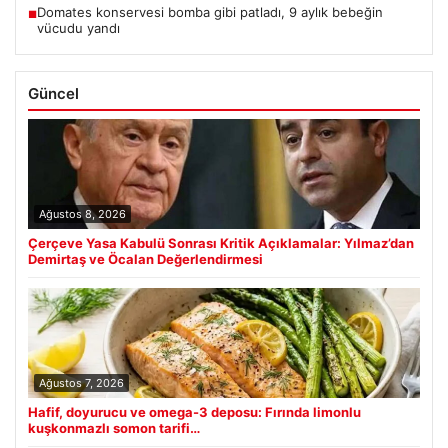
Domates konservesi bomba gibi patladı, 9 aylık bebeğin
■
vücudu yandı
Güncel
Ağustos 8, 2026
Çerçeve Yasa Kabulü Sonrası Kritik Açıklamalar: Yılmaz’dan
Demirtaş ve Öcalan Değerlendirmesi
Ağustos 7, 2026
Hafif, doyurucu ve omega-3 deposu: Fırında limonlu
kuşkonmazlı somon tarifi…