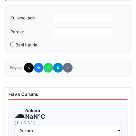
Kullanıcı adı:
Parola:
Beni hatırla
Paylaş:
Hava Durumu
☁
Ankara
NaN°C
ŞEHIR SEÇ