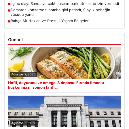
İlginç olay: Sandalye çekti, aracın park etmesine izin vermedi
■
Domates konservesi bomba gibi patladı, 9 aylık bebeğin
■
vücudu yandı
Bahçe Mutfakları ve Prestijli Yaşam Bölgeleri
■
Güncel
Ağustos 7, 2026
Hafif, doyurucu ve omega-3 deposu: Fırında limonlu
kuşkonmazlı somon tarifi…
Ağustos 6, 2026