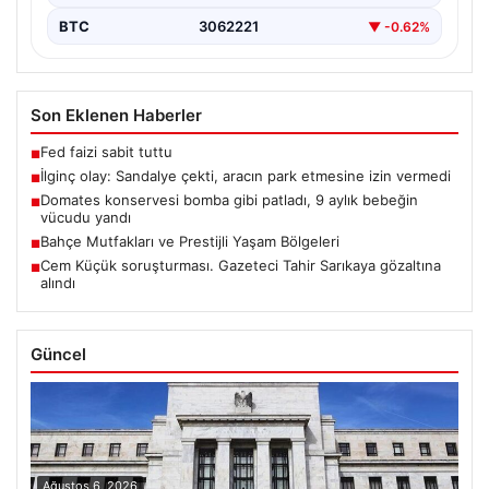
BTC
3062221
▼ -0.62%
Son Eklenen Haberler
Fed faizi sabit tuttu
■
İlginç olay: Sandalye çekti, aracın park etmesine izin vermedi
■
Domates konservesi bomba gibi patladı, 9 aylık bebeğin
■
vücudu yandı
Bahçe Mutfakları ve Prestijli Yaşam Bölgeleri
■
Cem Küçük soruşturması. Gazeteci Tahir Sarıkaya gözaltına
■
alındı
Güncel
Ağustos 6, 2026