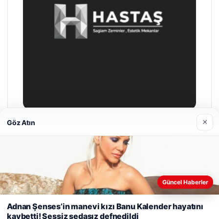
×
Göz Atın
Prenses Night Club
Nisan 29, 2026
Web sitemizi nasıl kullandığınızı daha iyi anlayabilmek,
Güncel Haberler
deneyiminizi kişiselleştirmek ve geliştirmek amacıyla çerezler
kullanıyoruz.
Çerez Politikamız
Adnan Şenses’in manevi kızı Banu Kalender hayatını
kaybetti! Sessiz sedasız defnedildi
Reddet
Kabul Et