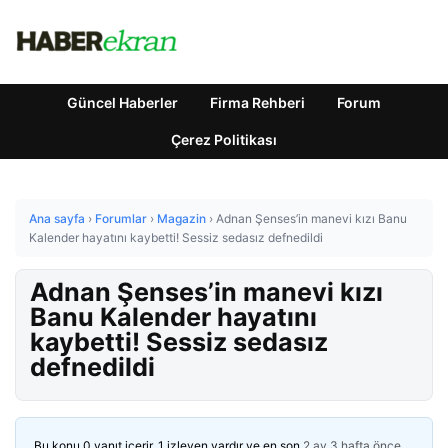
Güncel Haberler
Firma Rehberi
Forum
Çerez Politikası
Ana sayfa
›
Forumlar
›
Magazin
›
Adnan Şenses’in manevi kızı Banu
Kalender hayatını kaybetti! Sessiz sedasız defnedildi
Adnan Şenses’in manevi kızı
Banu Kalender hayatını
kaybetti! Sessiz sedasız
defnedildi
Bu konu 0 yanıt içerir, 1 izleyen vardır ve en son
2 ay 3 hafta önce