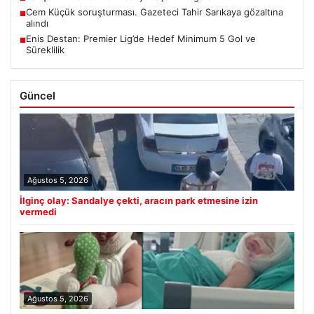
Cem Küçük soruşturması. Gazeteci Tahir Sarıkaya gözaltına
■
alındı
Enis Destan: Premier Lig’de Hedef Minimum 5 Gol ve
■
Süreklilik
Güncel
Ağustos 5, 2026
İlginç olay: Sandalye çekti, aracın park etmesine izin
vermedi
Ağustos 5, 2026