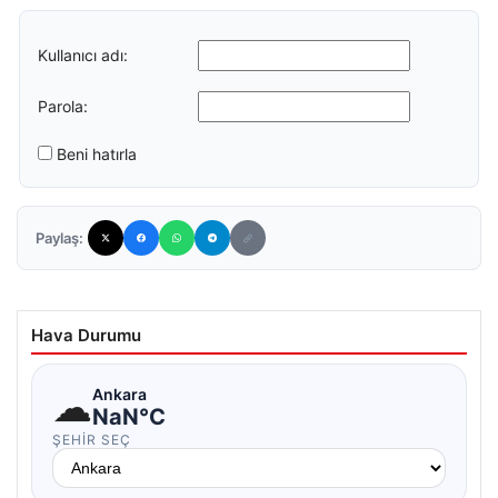
Kullanıcı adı:
Parola:
Beni hatırla
Paylaş:
Hava Durumu
☁
Ankara
NaN°C
ŞEHIR SEÇ