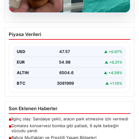
05.08.2026
Domates konservesi bomba gibi patladı,
Piyasa Verileri
9 aylık bebeğin vücudu yandı
USD
47.57
▲ +0.07%
EUR
54.98
▲ +0.21%
ALTIN
6504.6
▲ +4.39%
BTC
3081999
▲ +1.10%
Son Eklenen Haberler
İlginç olay: Sandalye çekti, aracın park etmesine izin vermedi
■
Domates konservesi bomba gibi patladı, 9 aylık bebeğin
■
vücudu yandı
Bahçe Mutfakları ve Prestijli Yaşam Bölgeleri
■