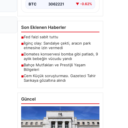
BTC
3062221
▼ -0.62%
Son Eklenen Haberler
Fed faizi sabit tuttu
■
İlginç olay: Sandalye çekti, aracın park
■
etmesine izin vermedi
Domates konservesi bomba gibi patladı, 9
■
aylık bebeğin vücudu yandı
Bahçe Mutfakları ve Prestijli Yaşam
■
Bölgeleri
Cem Küçük soruşturması. Gazeteci Tahir
■
Sarıkaya gözaltına alındı
Güncel