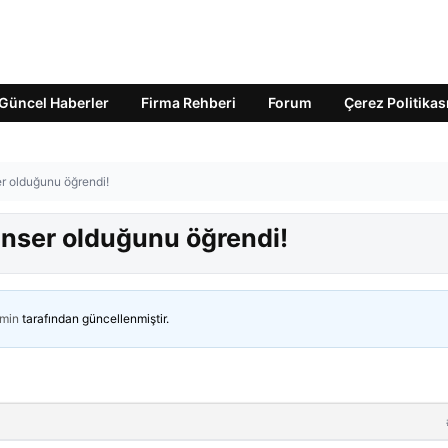
Güncel Haberler
Firma Rehberi
Forum
Çerez Politikas
ser olduğunu öğrendi!
 kanser olduğunu öğrendi!
min
tarafından güncellenmiştir.