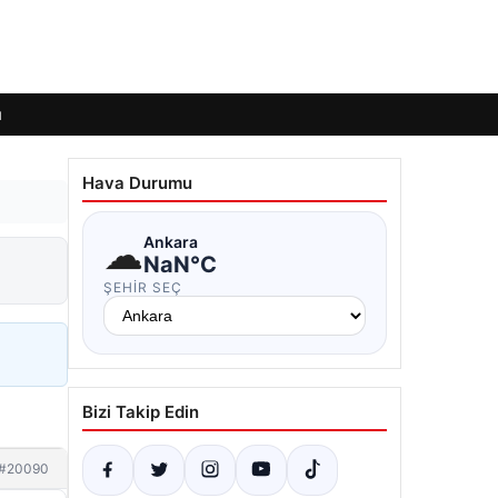
ı
Hava Durumu
☁
Ankara
NaN°C
ŞEHIR SEÇ
Bizi Takip Edin
#20090