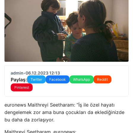
admin
•
06.12.2023 12:13
Paylaş:
Twitter
Facebook
WhatsApp
Reddit
Pinterest
euronews Maithreyi Seetharam: “İş ile özel hayatı
dengelemek zor ama buna çocukları da eklediğinizde
bu daha da zorlaşıyor.
Maithreyi Seetharam, euronews: