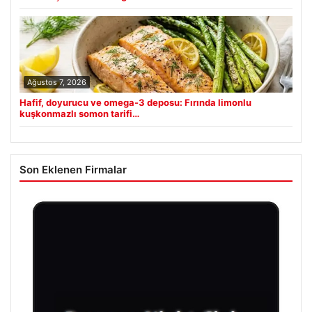
Ağustos 7, 2026
Hafif, doyurucu ve omega-3 deposu: Fırında limonlu
kuşkonmazlı somon tarifi…
Son Eklenen Firmalar