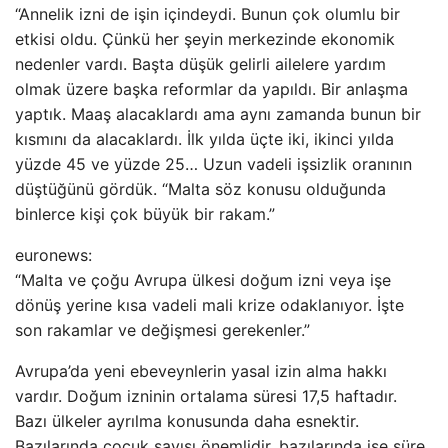
“Annelik izni de işin içindeydi. Bunun çok olumlu bir
etkisi oldu. Çünkü her şeyin merkezinde ekonomik
nedenler vardı. Başta düşük gelirli ailelere yardım
olmak üzere başka reformlar da yapıldı. Bir anlaşma
yaptık. Maaş alacaklardı ama aynı zamanda bunun bir
kısmını da alacaklardı. İlk yılda üçte iki, ikinci yılda
yüzde 45 ve yüzde 25… Uzun vadeli işsizlik oranının
düştüğünü gördük. “Malta söz konusu olduğunda
binlerce kişi çok büyük bir rakam.”
euronews:
“Malta ve çoğu Avrupa ülkesi doğum izni veya işe
dönüş yerine kısa vadeli mali krize odaklanıyor. İşte
son rakamlar ve değişmesi gerekenler.”
Avrupa’da yeni ebeveynlerin yasal izin alma hakkı
vardır. Doğum izninin ortalama süresi 17,5 haftadır.
Bazı ülkeler ayrılma konusunda daha esnektir.
Bazılarında çocuk sayısı önemlidir, bazılarında ise süre