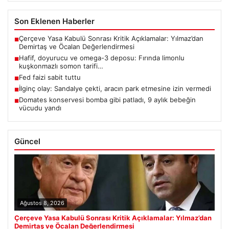
Son Eklenen Haberler
Çerçeve Yasa Kabulü Sonrası Kritik Açıklamalar: Yılmaz’dan
■
Demirtaş ve Öcalan Değerlendirmesi
Hafif, doyurucu ve omega-3 deposu: Fırında limonlu
■
kuşkonmazlı somon tarifi…
Fed faizi sabit tuttu
■
İlginç olay: Sandalye çekti, aracın park etmesine izin vermedi
■
Domates konservesi bomba gibi patladı, 9 aylık bebeğin
■
vücudu yandı
Güncel
Ağustos 8, 2026
Çerçeve Yasa Kabulü Sonrası Kritik Açıklamalar: Yılmaz’dan
Demirtaş ve Öcalan Değerlendirmesi