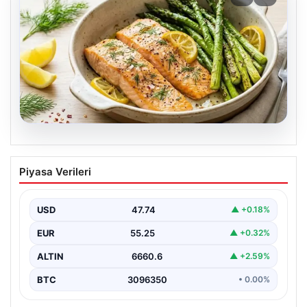
07.08.2026
Hafif, doyurucu ve omega-3 deposu:
Piyasa Verileri
Fırında limonlu kuşkonmazlı somon
tarifi…
USD
47.74
▲ +0.18%
EUR
55.25
▲ +0.32%
ALTIN
6660.6
▲ +2.59%
BTC
3096350
• 0.00%