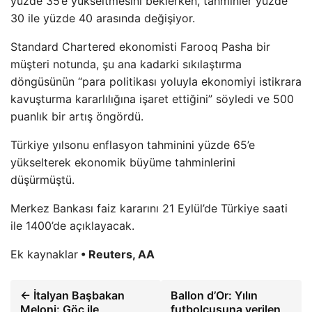
yüzde 35’e yükseltmesini beklerken, tahminler yüzde
30 ile yüzde 40 arasında değişiyor.
Standard Chartered ekonomisti Farooq Pasha bir
müşteri notunda, şu ana kadarki sıkılaştırma
döngüsünün “para politikası yoluyla ekonomiyi istikrara
kavuşturma kararlılığına işaret ettiğini” söyledi ve 500
puanlık bir artış öngördü.
Türkiye yılsonu enflasyon tahminini yüzde 65’e
yükselterek ekonomik büyüme tahminlerini
düşürmüştü.
Merkez Bankası faiz kararını 21 Eylül’de Türkiye saati
ile 1400’de açıklayacak.
Ek kaynaklar
• Reuters, AA
← İtalyan Başbakan
Ballon d’Or: Yılın
Meloni: Göç ile
futbolcusuna verilen