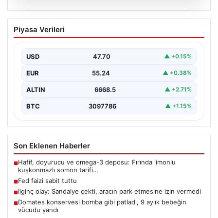
06.08.2026
Fed faizi sabit tuttu
Piyasa Verileri
USD
47.70
▲ +0.15%
EUR
55.24
▲ +0.38%
ALTIN
6668.5
▲ +2.71%
BTC
3097786
▲ +1.15%
Son Eklenen Haberler
Hafif, doyurucu ve omega-3 deposu: Fırında limonlu
■
kuşkonmazlı somon tarifi…
Fed faizi sabit tuttu
■
İlginç olay: Sandalye çekti, aracın park etmesine izin vermedi
■
Domates konservesi bomba gibi patladı, 9 aylık bebeğin
■
vücudu yandı