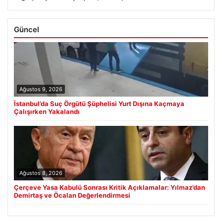
Güncel
Ağustos 9, 2026
İstanbul’da Suç Örgütü Şüphelisi Yurt Dışına Kaçmaya
Çalışırken Yakalandı
Ağustos 8, 2026
Çerçeve Yasa Kabulü Sonrası Kritik Açıklamalar: Yılmaz’dan
Demirtaş ve Öcalan Değerlendirmesi