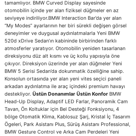
tamamlıyor. BMW Curved Display sayesinde
otomobilin içinde yer alan fiziksel düğmeler en az
seviyeye indiriliyor.BMW Interaction Bar’da yer alan
“My Modes” ayarlarının her biri sürekli değişen görsel
deneyimler ve duygusal aydınlatmalarla Yeni BMW
520d xDrive Sedan’ın kabininde birbirinden farklı
atmosferler yaratıyor. Otomobilin yeniden tasarlanan
direksiyonu düz alt kısmı ve üç kollu yapısıyla öne
çıkıyor. Direksiyon üzerinde yer alan düğmeler Yeni
BMW 5 Serisi Sedan’da dokunmatik özelliğine sahip.
Konsolun ortasında yer alan yeni vites seçici paneli
arkadan aydınlatma ile araç içindeki premium havayı
destekliyor.
Üstün Donanımlar Üstün Konfor
BMW
Head-Up Display, Adaptif LED Farlar, Panoramik Cam
Tavan, Ön Koltuklar için Bel Desteği Fonksiyonu, 4
bölge Otomatik Klima, Kablosuz Şarj, Kristal İç Tasarım
Ögeleri, Park Asistanı Plus, Sürüş Asistanı Professional,
BMW Gesture Control ve Arka Cam Perdeleri Yeni