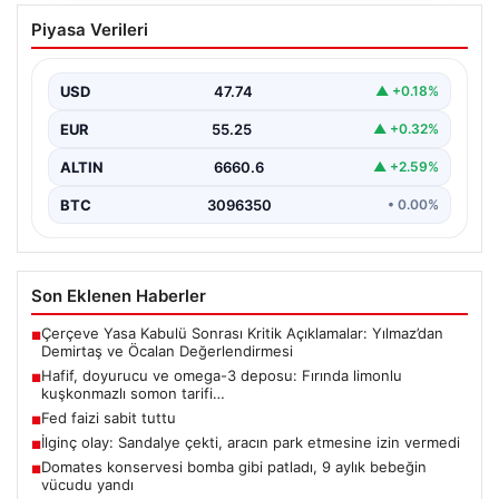
Hafif, doyurucu ve omega-3 deposu:
Piyasa Verileri
Fırında limonlu kuşkonmazlı somon
tarifi…
USD
47.74
▲ +0.18%
EUR
55.25
▲ +0.32%
ALTIN
6660.6
▲ +2.59%
BTC
3096350
• 0.00%
Son Eklenen Haberler
Çerçeve Yasa Kabulü Sonrası Kritik Açıklamalar: Yılmaz’dan
■
Demirtaş ve Öcalan Değerlendirmesi
Hafif, doyurucu ve omega-3 deposu: Fırında limonlu
■
kuşkonmazlı somon tarifi…
Fed faizi sabit tuttu
■
İlginç olay: Sandalye çekti, aracın park etmesine izin vermedi
■
Domates konservesi bomba gibi patladı, 9 aylık bebeğin
■
vücudu yandı