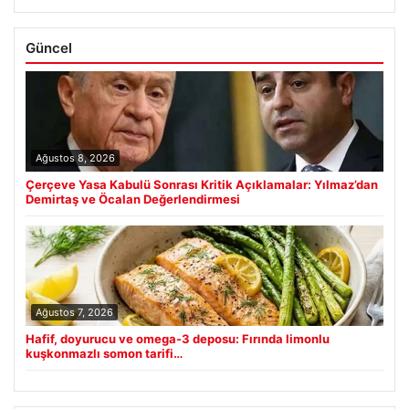
Güncel
Ağustos 8, 2026
Çerçeve Yasa Kabulü Sonrası Kritik Açıklamalar: Yılmaz’dan
Demirtaş ve Öcalan Değerlendirmesi
Ağustos 7, 2026
Hafif, doyurucu ve omega-3 deposu: Fırında limonlu
kuşkonmazlı somon tarifi…