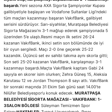
başardı.
Yeni sezona AXA Sigorta Şampiyonlar Kupası
galibiyetiyle başlayan ve Vodafone Sultanlar Ligi’ndeki
tüm maçları kazanmayı başaran VakıfBank, galibiyet
serisini sürdürüyor. Sarı-siyahlılar, Muratpaşa Belediyesi
Sigorta Mağazası’nı 3-1 mağlup ederek şampiyonada 5
üzerinden 5’e ulaştı.Resmi maçın ilk setini 26-24
kazanan VakıfBank, ikinci setin son bölümünde de iyi
bir oyun sergiledi. Maçı 2-0 öne geçerek 25-22
kazandık. Üçüncü set ev sahibi takıma aynı skorla gitti;
Son seti 25-20 kazanan VakıfBank, karşılaşmayı 3-1
kazanmayı başardı.Maçta VakıfBank kaptanı Gabi 24
sayıyla en skorer isim olurken; Zehra Güneş 15, Aleksia
Karutasu 12 ve Jordan Thompson 8 sayı attı. VakıfBank
bir sonraki maçında 31 Ekim Salı günü saat 14.00’te
Nilüfer Belediyespor’u konuk edecek.
MURATPAŞA
BELEDİYESİ SİGORTA MAĞAZASI – VAKIFBANK: 1-
3
SALON BÖLGESİ
: Süleyman Temizmen Spor
Salonu
HAKEMLER
: Turgut Uzunçakmak, Pınar