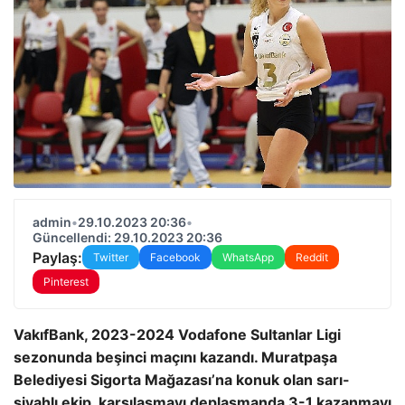
admin
•
29.10.2023 20:36
•
Güncellendi: 29.10.2023 20:36
Paylaş:
Twitter
Facebook
WhatsApp
Reddit
Pinterest
VakıfBank, 2023-2024 Vodafone Sultanlar Ligi
sezonunda beşinci maçını kazandı. Muratpaşa
Belediyesi Sigorta Mağazası’na konuk olan sarı-
siyahlı ekip, karşılaşmayı deplasmanda 3-1 kazanmayı