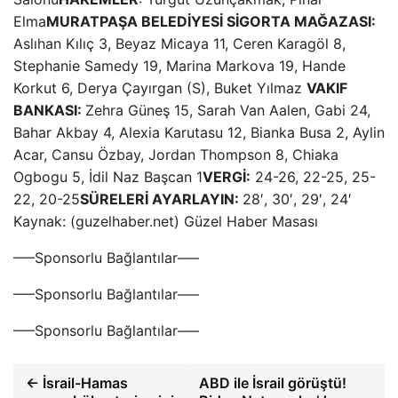
Elma
MURATPAŞA BELEDİYESİ SİGORTA MAĞAZASI:
Aslıhan Kılıç 3, Beyaz Micaya 11, Ceren Karagöl 8,
Stephanie Samedy 19, Marina Markova 19, Hande
Korkut 6, Derya Çayırgan (S), Buket Yılmaz
VAKIF
BANKASI:
Zehra Güneş 15, Sarah Van Aalen, Gabi 24,
Bahar Akbay 4, Alexia Karutasu 12, Bianka Busa 2, Aylin
Acar, Cansu Özbay, Jordan Thompson 8, Chiaka
Ogbogu 5, İdil Naz Başcan 1
VERGİ:
24-26, 22-25, 25-
22, 20-25
SÜRELERİ AYARLAYIN:
28′, 30′, 29′, 24′
Kaynak: (guzelhaber.net) Güzel Haber Masası
—–Sponsorlu Bağlantılar—–
—–Sponsorlu Bağlantılar—–
—–Sponsorlu Bağlantılar—–
← İsrail-Hamas
ABD ile İsrail görüştü!