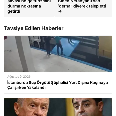
savaşı bölge turizmini
Biden Netanyahu’dan
durma noktasına
‘derhal’ diyerek talep etti
getirdi
→
Tavsiye Edilen Haberler
Ağustos 9, 2026
İstanbul’da Suç Örgütü Şüphelisi Yurt Dışına Kaçmaya
Çalışırken Yakalandı