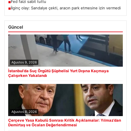
Fed faizi sabit tuttu
■
İlginç olay: Sandalye çekti, aracın park etmesine izin vermedi
■
Güncel
Ağustos 9, 2026
İstanbul’da Suç Örgütü Şüphelisi Yurt Dışına Kaçmaya
Çalışırken Yakalandı
Ağustos 8, 2026
Çerçeve Yasa Kabulü Sonrası Kritik Açıklamalar: Yılmaz’dan
Demirtaş ve Öcalan Değerlendirmesi