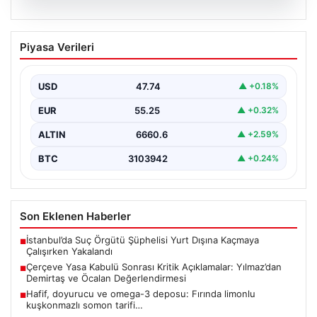
08.08.2026
Çerçeve Yasa Kabulü Sonrası Kritik
Piyasa Verileri
Açıklamalar: Yılmaz’dan Demirtaş ve
Öcalan Değerlendirmesi
USD
47.74
▲ +0.18%
Türkiye Büyük Millet Meclisi Adalet Komisyonu’nda
yoğun ve yaklaşık 18 saat süren kapsamlı
EUR
55.25
▲ +0.32%
görüşmelerin…
ALTIN
6660.6
▲ +2.59%
BTC
3103942
▲ +0.24%
Son Eklenen Haberler
İstanbul’da Suç Örgütü Şüphelisi Yurt Dışına Kaçmaya
■
Çalışırken Yakalandı
Çerçeve Yasa Kabulü Sonrası Kritik Açıklamalar: Yılmaz’dan
■
Demirtaş ve Öcalan Değerlendirmesi
Hafif, doyurucu ve omega-3 deposu: Fırında limonlu
■
kuşkonmazlı somon tarifi…