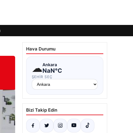
ı
Hava Durumu
☁
Ankara
NaN°C
ŞEHIR SEÇ
Bizi Takip Edin