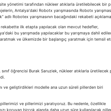
site yönetimi tarafından nükleer atıklarla üretilebilecek bir pi
jelerin, Antalya'daki Robotx yarışmasında Robotx yarışması
ilik” adlı Robotex yarışmasının bacağındaki rekabeti açıklama
 rekabette ilk etapta yapılacak olan mevcut hedefler,
onya'daki bu yarışmada yapılacaklar bu yarışmaya dahil edile
 yaratmak ve ülkemizde bir başlangıç ​​yaratmak için temsil e
sınıf öğrencisi Burak Saruziek, nükleer atıklarla üretilecek p
di.
ve geliştirdikleri modelle ana uzun süreli pillerden biri
pillerimizi ve pillerimizi yaratıyoruz. Bu nedenle, özellikle
ızı koruyan birçok alanda daha uzun süre kullanılacak pille