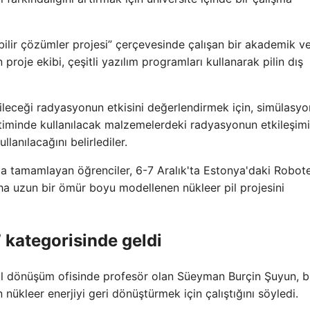
ilir çözümler projesi” çerçevesinde çalışan bir akademik ve
proje ekibi, çeşitli yazılım programları kullanarak pilin dış
ileceği radyasyonun etkisini değerlendirmek için, simülasyo
retiminde kullanılacak malzemelerdeki radyasyonun etkileşimi
lanılacağını belirlediler.
ıyla tamamlayan öğrenciler, 6-7 Aralık'ta Estonya'daki Robot
aha uzun bir ömür boyu modellenen nükleer pil projesini
k” kategorisinde geldi
tal dönüşüm ofisinde profesör olan Süeyman Burçin Şuyun, b
nükleer enerjiyi geri dönüştürmek için çalıştığını söyledi.