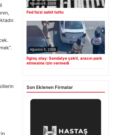
Ağustos 6, 2026
l
Fed faizi sabit tuttu
nın,
ktadır.
cek.
tmek”.
Ağustos 5, 2026
İlginç olay: Sandalye çekti, aracın park
etmesine izin vermedi
illerin
Son Eklenen Firmalar
rin