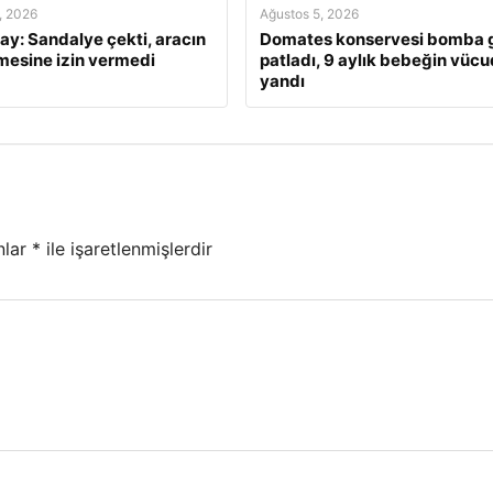
, 2026
Ağustos 5, 2026
lay: Sandalye çekti, aracın
Domates konservesi bomba g
mesine izin vermedi
patladı, 9 aylık bebeğin vüc
yandı
nlar
*
ile işaretlenmişlerdir