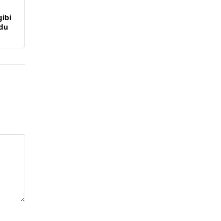
ibi
udu