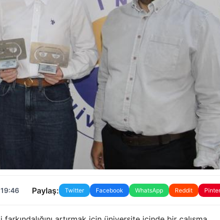
Paylaş:
 19:46
Twitter
Facebook
WhatsApp
Reddit
Pinte
 farkındalığını artırmak için üniversite içinde bir çalışma