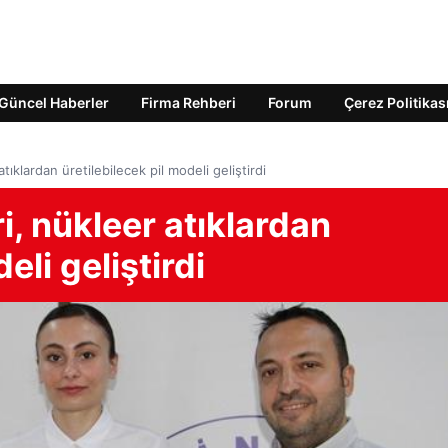
Güncel Haberler
Firma Rehberi
Forum
Çerez Politikas
tıklardan üretilebilecek pil modeli geliştirdi
i, nükleer atıklardan
eli geliştirdi