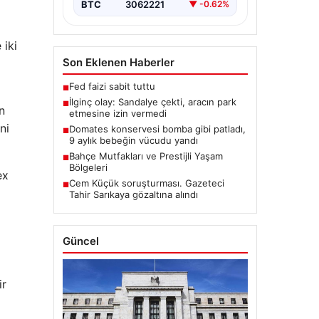
BTC
3062221
▼ -0.62%
 iki
Son Eklenen Haberler
Fed faizi sabit tuttu
■
İlginç olay: Sandalye çekti, aracın park
■
n
etmesine izin vermedi
ni
Domates konservesi bomba gibi patladı,
■
9 aylık bebeğin vücudu yandı
Bahçe Mutfakları ve Prestijli Yaşam
■
Bölgeleri
ex
Cem Küçük soruşturması. Gazeteci
■
Tahir Sarıkaya gözaltına alındı
Güncel
ir