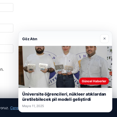
×
Göz Atın
n.
Güncel Haberler
Üniversite öğrencileri, nükleer atıklardan
üretilebilecek pil modeli geliştirdi
Mayıs 11, 2025
ıyoruz.
Çerez Politikamız
Reddet
Kabul Et