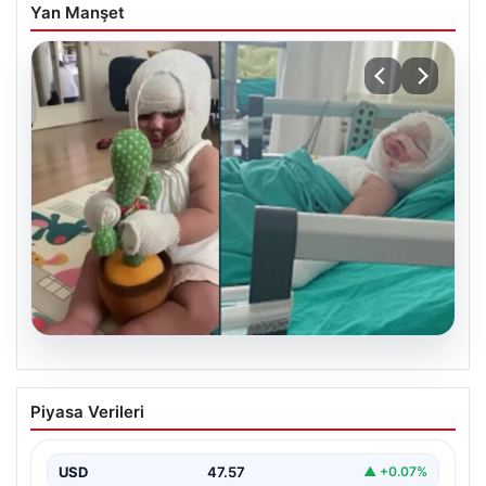
Yan Manşet
05.08.2026
Domates konservesi bomba gibi patladı,
Piyasa Verileri
9 aylık bebeğin vücudu yandı
USD
47.57
▲ +0.07%