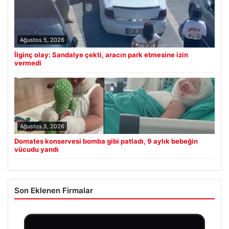
Ağustos 5, 2026
İlginç olay: Sandalye çekti, aracın park etmesine izin
vermedi
Ağustos 5, 2026
Domates konservesi bomba gibi patladı, 9 aylık bebeğin
vücudu yandı
Son Eklenen Firmalar