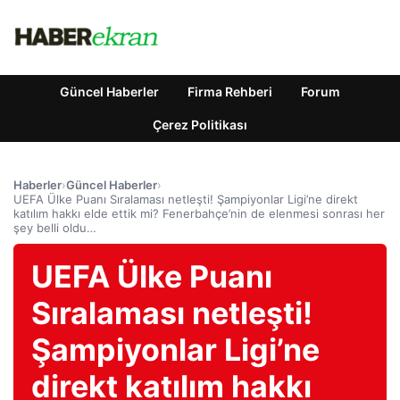
Güncel Haberler
Firma Rehberi
Forum
Çerez Politikası
Haberler
›
Güncel Haberler
›
UEFA Ülke Puanı Sıralaması netleşti! Şampiyonlar Ligi’ne direkt
katılım hakkı elde ettik mi? Fenerbahçe’nin de elenmesi sonrası her
şey belli oldu…
UEFA Ülke Puanı
Sıralaması netleşti!
Şampiyonlar Ligi’ne
direkt katılım hakkı