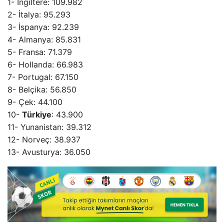
1- İngiltere: 109.982
2- İtalya: 95.293
3- İspanya: 92.239
4- Almanya: 85.831
5- Fransa: 71.379
6- Hollanda: 66.983
7- Portugal: 67.150
8- Belçika: 56.850
9- Çek: 44.100
10-
Türkiye
: 43.900
11- Yunanistan: 39.312
12- Norveç: 38.937
13- Avusturya: 36.050