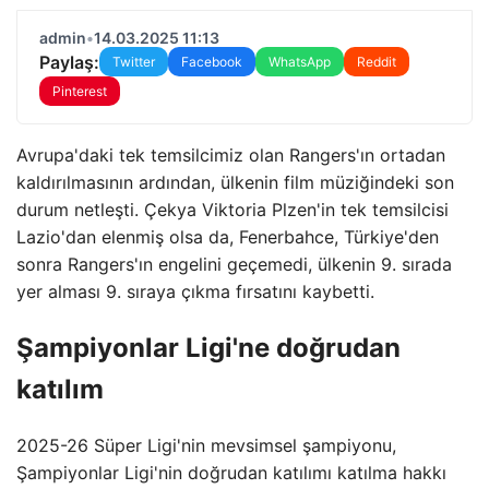
admin
•
14.03.2025 11:13
Paylaş:
Twitter
Facebook
WhatsApp
Reddit
Pinterest
Avrupa'daki tek temsilcimiz olan Rangers'ın ortadan
kaldırılmasının ardından, ülkenin film müziğindeki son
durum netleşti. Çekya Viktoria Plzen'in tek temsilcisi
Lazio'dan elenmiş olsa da, Fenerbahce, Türkiye'den
sonra Rangers'ın engelini geçemedi, ülkenin 9. sırada
yer alması 9. sıraya çıkma fırsatını kaybetti.
Şampiyonlar Ligi'ne doğrudan
katılım
2025-26 Süper Ligi'nin mevsimsel şampiyonu,
Şampiyonlar Ligi'nin doğrudan katılımı katılma hakkı