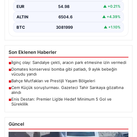
EUR
54.98
▲ +0.21%
ALTIN
6504.6
▲ +4.39%
BTC
3081999
▲ +1.10%
Son Eklenen Haberler
İlginç olay: Sandalye çekti, aracın park etmesine izin vermedi
■
Domates konservesi bomba gibi patladı, 9 aylık bebeğin
■
vücudu yandı
Bahçe Mutfakları ve Prestijli Yaşam Bölgeleri
■
Cem Küçük soruşturması. Gazeteci Tahir Sarıkaya gözaltına
■
alındı
Enis Destan: Premier Lig’de Hedef Minimum 5 Gol ve
■
Süreklilik
Güncel