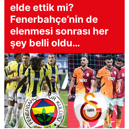
elde ettik mi?
Fenerbahçe’nin de
elenmesi sonrası her
şey belli oldu…