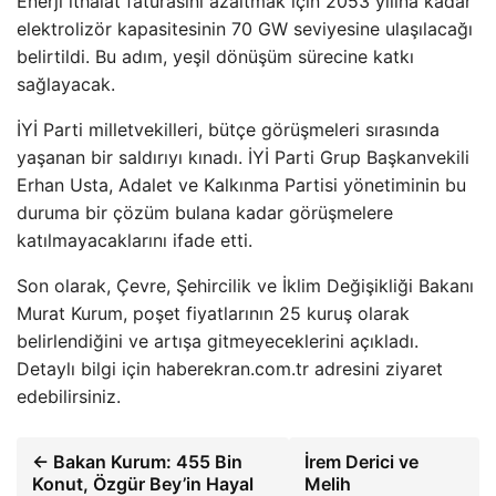
Enerji ithalat faturasını azaltmak için 2053 yılına kadar
elektrolizör kapasitesinin 70 GW seviyesine ulaşılacağı
belirtildi. Bu adım, yeşil dönüşüm sürecine katkı
sağlayacak.
İYİ Parti milletvekilleri, bütçe görüşmeleri sırasında
yaşanan bir saldırıyı kınadı. İYİ Parti Grup Başkanvekili
Erhan Usta, Adalet ve Kalkınma Partisi yönetiminin bu
duruma bir çözüm bulana kadar görüşmelere
katılmayacaklarını ifade etti.
Son olarak, Çevre, Şehircilik ve İklim Değişikliği Bakanı
Murat Kurum, poşet fiyatlarının 25 kuruş olarak
belirlendiğini ve artışa gitmeyeceklerini açıkladı.
Detaylı bilgi için haberekran.com.tr adresini ziyaret
edebilirsiniz.
← Bakan Kurum: 455 Bin
İrem Derici ve
Konut, Özgür Bey’in Hayal
Melih