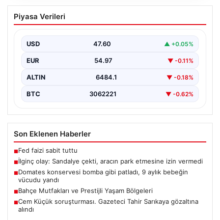
İlginç olay: Sandalye çekti, aracın park
Piyasa Verileri
etmesine izin vermedi
{“title”: “Yalova’da İlginç Olay: Sandalye Engeliyle
Otomobilin Park Etmesine Tepkili Çalışan Arasında
USD
47.60
▲ +0.05%
Gerginlik Yaşandı”,…
EUR
54.97
▼ -0.11%
ALTIN
6484.1
▼ -0.18%
BTC
3062221
▼ -0.62%
Son Eklenen Haberler
Fed faizi sabit tuttu
■
İlginç olay: Sandalye çekti, aracın park etmesine izin vermedi
■
Domates konservesi bomba gibi patladı, 9 aylık bebeğin
■
vücudu yandı
Bahçe Mutfakları ve Prestijli Yaşam Bölgeleri
■
Cem Küçük soruşturması. Gazeteci Tahir Sarıkaya gözaltına
■
alındı