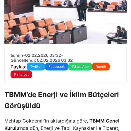
admin
•
02.02.2026 03:32
•
Güncellendi: 02.02.2026 03:32
Paylaş:
Twitter
Facebook
WhatsApp
Reddit
Pinterest
TBMM’de Enerji ve İklim Bütçeleri
Görüşüldü
Mehtap Gökdemir’in aktardığına göre,
TBMM Genel
Kurulu
’nda dün, Enerji ve Tabii Kaynaklar ile Ticaret,