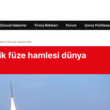
Güncel Haberler
Firma Rehberi
Forum
Çerez Politikas
mlesi dünya basınında
ik füze hamlesi dünya