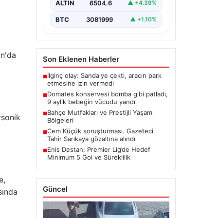
ALTIN
6504.6
▲ +4.39%
BTC
3081999
▲ +1.10%
ın'da
Son Eklenen Haberler
İlginç olay: Sandalye çekti, aracın park
■
etmesine izin vermedi
Domates konservesi bomba gibi patladı,
■
9 aylık bebeğin vücudu yandı
Bahçe Mutfakları ve Prestijli Yaşam
■
rsonik
Bölgeleri
Cem Küçük soruşturması. Gazeteci
■
Tahir Sarıkaya gözaltına alındı
Enis Destan: Premier Lig’de Hedef
■
Minimum 5 Gol ve Süreklilik
e,
Güncel
sında