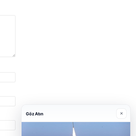
×
Göz Atın