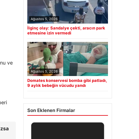
Ağustos 5, 2026
i
İlginç olay: Sandalye çekti, aracın park
etmesine izin vermedi
unu ve
Ağustos 5, 2026
Domates konservesi bomba gibi patladı,
9 aylık bebeğin vücudu yandı
eri
Son Eklenen Firmalar
azsa