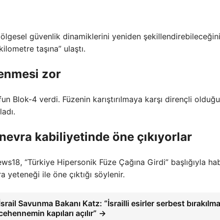
lgesel güvenlik dinamiklerini yeniden şekillendirebileceğin
ilometre taşına” ulaştı.
lenmesi zor
yfun Blok-4 verdi. Füzenin karıştırılmaya karşı dirençli olduğ
adı.
evra kabiliyetinde öne çıkıyorlar
ws18, “Türkiye Hipersonik Füze Çağına Girdi” başlığıyla hab
yeteneği ile öne çıktığı söylenir.
İsrail Savunma Bakanı Katz: “İsrailli esirler serbest bırakılm
cehennemin kapıları açılır” →