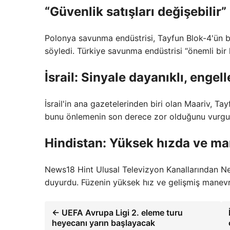
“Güvenlik satışları değişebilir”
Polonya savunma endüstrisi, Tayfun Blok-4'ün bö
söyledi. Türkiye savunma endüstrisi “önemli bir k
İsrail: Sinyale dayanıklı, engel
İsrail'in ana gazetelerinden biri olan Maariv, Ta
bunu önlemenin son derece zor olduğunu vurgul
Hindistan: Yüksek hızda ve man
News18 Hint Ulusal Televizyon Kanallarından Ne
duyurdu. Füzenin yüksek hız ve gelişmiş manevra 
← UEFA Avrupa Ligi 2. eleme turu
heyecanı yarın başlayacak