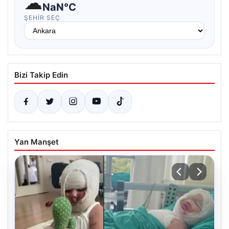
☁
NaN°C
ŞEHIR SEÇ
Bizi Takip Edin
Yan Manşet