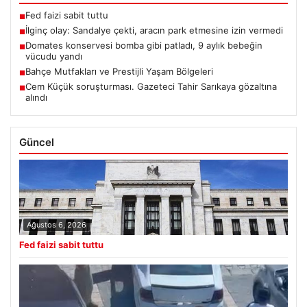
Fed faizi sabit tuttu
■
İlginç olay: Sandalye çekti, aracın park etmesine izin vermedi
■
Domates konservesi bomba gibi patladı, 9 aylık bebeğin
■
vücudu yandı
Bahçe Mutfakları ve Prestijli Yaşam Bölgeleri
■
Cem Küçük soruşturması. Gazeteci Tahir Sarıkaya gözaltına
■
alındı
Güncel
Ağustos 6, 2026
Fed faizi sabit tuttu