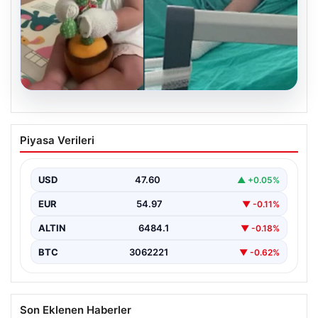
05.08.2026
Domates konservesi bomba gibi patladı,
Piyasa Verileri
9 aylık bebeğin vücudu yandı
USD
47.60
▲ +0.05%
EUR
54.97
▼ -0.11%
ALTIN
6484.1
▼ -0.18%
BTC
3062221
▼ -0.62%
Son Eklenen Haberler