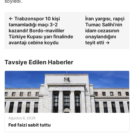
söyledi.
← Trabzonspor 10 kişi
İran yargısı, rapçi
tamamladığı maçı 3-2
Tumac Salihi’nin
kazandı! Bordo-mavililer
idam cezasının
Türkiye Kupası yarı finalinde
onaylandığını
avantajı cebine koydu
teyit etti →
Tavsiye Edilen Haberler
Ağustos 6, 2026
Fed faizi sabit tuttu