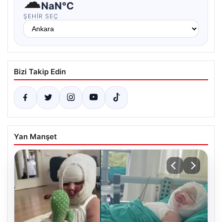
☁
NaN°C
ŞEHIR SEÇ
Bizi Takip Edin
Yan Manşet