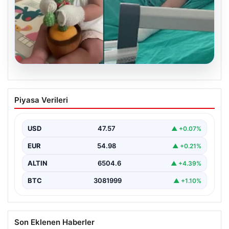
05.08.2026
Domates konservesi bomba gibi patladı,
Piyasa Verileri
9 aylık bebeğin vücudu yandı
USD
47.57
▲ +0.07%
EUR
54.98
▲ +0.21%
ALTIN
6504.6
▲ +4.39%
BTC
3081999
▲ +1.10%
Son Eklenen Haberler