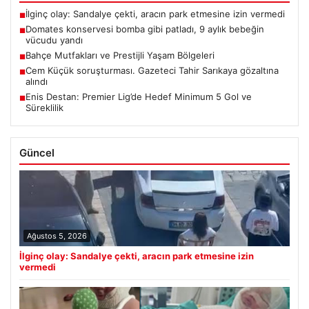
İlginç olay: Sandalye çekti, aracın park etmesine izin vermedi
■
Domates konservesi bomba gibi patladı, 9 aylık bebeğin
■
vücudu yandı
Bahçe Mutfakları ve Prestijli Yaşam Bölgeleri
■
Cem Küçük soruşturması. Gazeteci Tahir Sarıkaya gözaltına
■
alındı
Enis Destan: Premier Lig’de Hedef Minimum 5 Gol ve
■
Süreklilik
Güncel
Ağustos 5, 2026
İlginç olay: Sandalye çekti, aracın park etmesine izin
vermedi