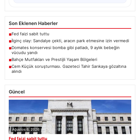
Son Eklenen Haberler
Fed faizi sabit tuttu
■
İlginç olay: Sandalye çekti, aracın park etmesine izin vermedi
■
Domates konservesi bomba gibi patladı, 9 aylık bebeğin
■
vücudu yandı
Bahçe Mutfakları ve Prestijli Yaşam Bölgeleri
■
Cem Küçük soruşturması. Gazeteci Tahir Sarıkaya gözaltına
■
alındı
Güncel
Ağustos 6, 2026
Fed faizi sabit tuttu