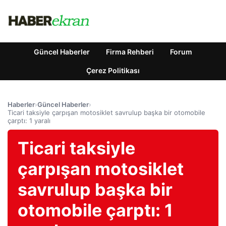
Güncel Haberler
Firma Rehberi
Forum
Çerez Politikası
Haberler
›
Güncel Haberler
›
Ticari taksiyle çarpışan motosiklet savrulup başka bir otomobile
çarptı: 1 yaralı
Ticari taksiyle
çarpışan motosiklet
savrulup başka bir
otomobile çarptı: 1