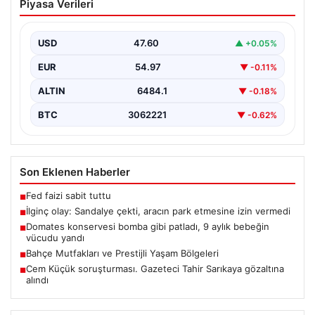
Piyasa Verileri
etmesine izin vermedi
{“title”: “Yalova’da İlginç Olay: Sandalye Engeliyle
Otomobilin Park Etmesine Tepkili Çalışan Arasında
USD
47.60
▲ +0.05%
Gerginlik Yaşandı”,…
EUR
54.97
▼ -0.11%
ALTIN
6484.1
▼ -0.18%
BTC
3062221
▼ -0.62%
Son Eklenen Haberler
Fed faizi sabit tuttu
■
İlginç olay: Sandalye çekti, aracın park etmesine izin vermedi
■
Domates konservesi bomba gibi patladı, 9 aylık bebeğin
■
vücudu yandı
Bahçe Mutfakları ve Prestijli Yaşam Bölgeleri
■
Cem Küçük soruşturması. Gazeteci Tahir Sarıkaya gözaltına
■
alındı