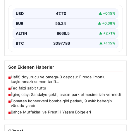
USD
47.70
▲ +0.15%
EUR
55.24
▲ +0.38%
ALTIN
6668.5
▲ +2.71%
BTC
3097786
▲ +1.15%
Son Eklenen Haberler
Hafif, doyurucu ve omega-3 deposu: Fırında limonlu
■
kuşkonmazlı somon tarifi…
Fed faizi sabit tuttu
■
İlginç olay: Sandalye çekti, aracın park etmesine izin vermedi
■
Domates konservesi bomba gibi patladı, 9 aylık bebeğin
■
vücudu yandı
Bahçe Mutfakları ve Prestijli Yaşam Bölgeleri
■