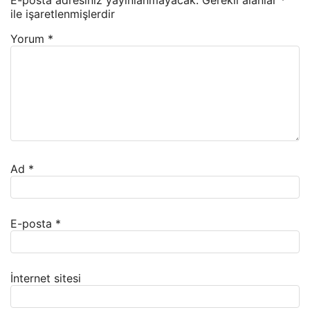
E-posta adresiniz yayınlanmayacak.
Gerekli alanlar
*
ile işaretlenmişlerdir
Yorum
*
Ad
*
E-posta
*
İnternet sitesi