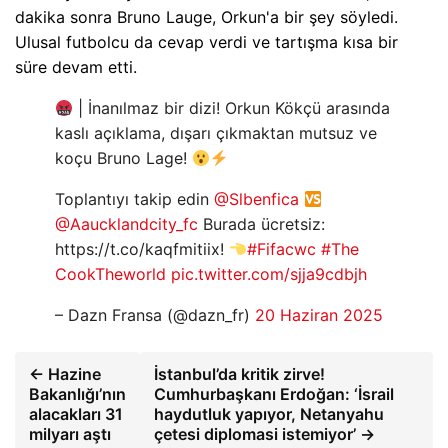
dakika sonra Bruno Lauge, Orkun'a bir şey söyledi.
Ulusal futbolcu da cevap verdi ve tartışma kısa bir
süre devam etti.
| İnanılmaz bir dizi! Orkun Kökçü arasında
kaslı açıklama, dışarı çıkmaktan mutsuz ve
koçu Bruno Lage!
Toplantıyı takip edin
@Slbenfica
@Aaucklandcity_fc
Burada ücretsiz:
https://t.co/kaqfmitiix!
#Fifacwc
#The
CookTheworld
pic.twitter.com/sjja9cdbjh
– Dazn Fransa (@dazn_fr)
20 Haziran 2025
← Hazine
İstanbul’da kritik zirve!
Bakanlığı’nın
Cumhurbaşkanı Erdoğan: ‘İsrail
alacakları 31
haydutluk yapıyor, Netanyahu
milyarı aştı
çetesi diplomasi istemiyor’ →