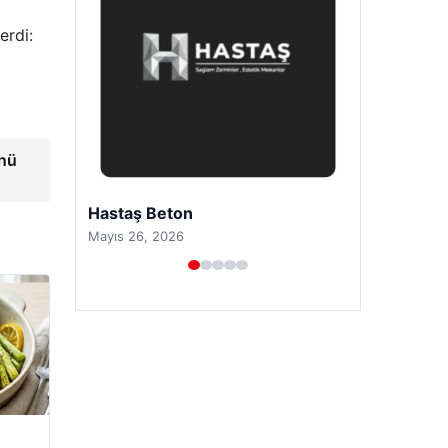
erdi:
ünü
Prenses Night Club
Nisan 29, 2026