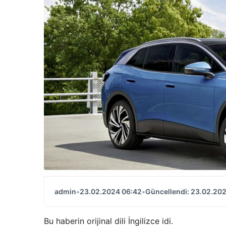
admin
•
23.02.2024 06:42
•
Güncellendi: 23.02.20
Bu haberin orijinal dili İngilizce idi.