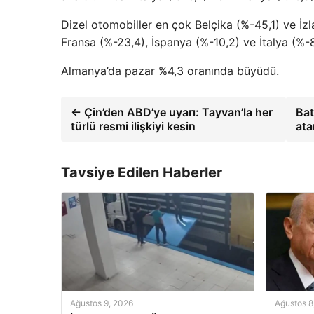
Dizel otomobiller en çok Belçika (%-45,1) ve İz
Fransa (%-23,4), İspanya (%-10,2) ve İtalya (%-8
Almanya’da pazar %4,3 oranında büyüdü.
← Çin’den ABD’ye uyarı: Tayvan’la her
Bat
türlü resmi ilişkiyi kesin
ata
Tavsiye Edilen Haberler
Ağustos 9, 2026
Ağustos 8