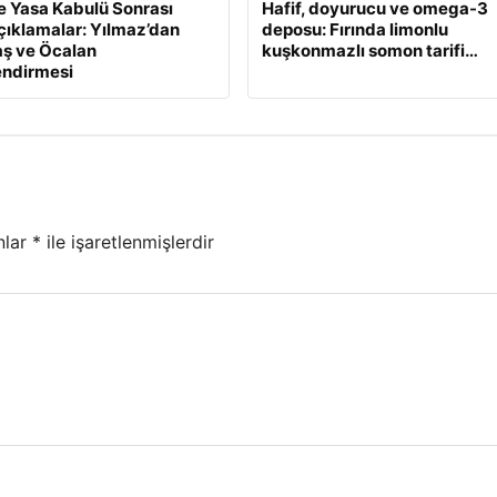
 Yasa Kabulü Sonrası
Hafif, doyurucu ve omega-3
Açıklamalar: Yılmaz’dan
deposu: Fırında limonlu
ş ve Öcalan
kuşkonmazlı somon tarifi…
endirmesi
nlar
*
ile işaretlenmişlerdir