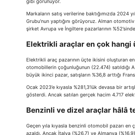
gibi görünüyor.
Markaların satış verilerine baktığımızda 2024 y
Grubu’nun yaptığını görüyoruz. Alman otomotiv d
şirket Avrupa ve İngiltere pazarlarının %52’sind
Elektrikli araçlar en çok hangi
Elektrikli araç pazarının üçte ikisini oluşturan e
otomobillerin çoğunluğunun (22.474) satıldığı A
büyük ikinci pazar, satışların %36,8 arttığı Fran
Ocak 2023’e kıyasla %281,3’lük devasa bir artışl
gösterdi. Ancak satılan gerçek hacim 4.717 elektr
Benzinli ve dizel araçlar hâlâ t
Geçen yıla kıyasla benzinli otomobil pazarı en
azaldı. Ancak İtalya (%26,7) ve Almanya (%16,9)