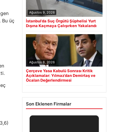
Ağustos 9, 2026
agen
. Bu üç
İstanbul’da Suç Örgütü Şüphelisi Yurt
Dışına Kaçmaya Çalışırken Yakalandı
Ağustos 8, 2026
en
Çerçeve Yasa Kabulü Sonrası Kritik
ti.
Açıklamalar: Yılmaz’dan Demirtaş ve
Öcalan Değerlendirmesi
veç
Son Eklenen Firmalar
3,6)