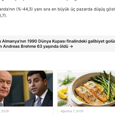
landa’nın (%-44,3) yanı sıra en büyük üç pazarda düşüş göst
,7).
ı Almanya’nın 1990 Dünya Kupası finalindeki galibiyet gol
n Andreas Brehme 63 yaşında öldü →
, 2026
Ağustos 7, 2026