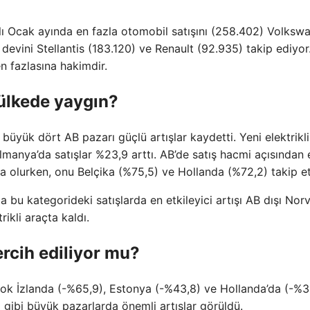
ılı Ocak ayında en fazla otomobil satışını (258.402) Volksw
evini Stellantis (183.120) ve Renault (92.935) takip ediyor
en fazlasına hakimdir.
 ülkede yaygın?
n büyük dört AB pazarı güçlü artışlar kaydetti. Yeni elektrikli
lmanya’da satışlar %23,9 arttı. AB’de satış hacmi açısından 
sa olurken, onu Belçika (%75,5) ve Hollanda (%72,2) takip et
a bu kategorideki satışlarda en etkileyici artışı AB dışı Nor
ikli araçta kaldı.
ercih ediliyor mu?
 çok İzlanda (-%65,9), Estonya (-%43,8) ve Hollanda’da (-%3
 gibi büyük pazarlarda önemli artışlar görüldü.