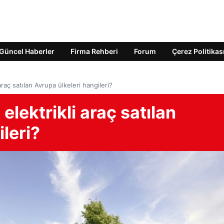
Güncel Haberler
Firma Rehberi
Forum
Çerez Politikas
araç satılan Avrupa ülkeleri hangileri?
elektrikli araç satılan
leri?