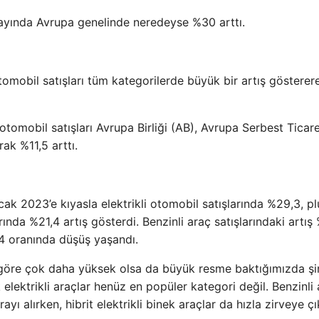
lk ayında Avrupa genelinde neredeyse %30 arttı.
tomobil satışları tüm kategorilerde büyük bir artış göstere
otomobil satışları Avrupa Birliği (AB), Avrupa Serbest Ticar
rak %11,5 arttı.
cak 2023’e kıyasla elektrikli otomobil satışlarında %29,3, pl
rında %21,4 artış gösterdi. Benzinli araç satışlarındaki artış
,4 oranında düşüş yaşandı.
lara göre çok daha yüksek olsa da büyük resme baktığımızda şi
 elektrikli araçlar henüz en popüler kategori değil. Benzinli 
yı alırken, hibrit elektrikli binek araçlar da hızla zirveye ç