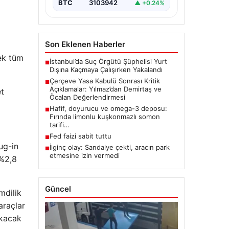
görüşmelerin…
BTC
3103942
▲ +0.24%
Son Eklenen Haberler
rek tüm
İstanbul’da Suç Örgütü Şüphelisi Yurt
■
Dışına Kaçmaya Çalışırken Yakalandı
Çerçeve Yasa Kabulü Sonrası Kritik
■
Açıklamalar: Yılmaz’dan Demirtaş ve
et
Öcalan Değerlendirmesi
Hafif, doyurucu ve omega-3 deposu:
■
Fırında limonlu kuşkonmazlı somon
tarifi…
Fed faizi sabit tuttu
■
ug-in
İlginç olay: Sandalye çekti, aracın park
■
etmesine izin vermedi
 %2,8
Güncel
mdilik
araçlar
ıkacak