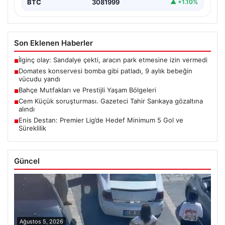
BTC
3081999
▲ +1.10%
Son Eklenen Haberler
İlginç olay: Sandalye çekti, aracın park etmesine izin vermedi
■
Domates konservesi bomba gibi patladı, 9 aylık bebeğin
■
vücudu yandı
Bahçe Mutfakları ve Prestijli Yaşam Bölgeleri
■
Cem Küçük soruşturması. Gazeteci Tahir Sarıkaya gözaltına
■
alındı
Enis Destan: Premier Lig’de Hedef Minimum 5 Gol ve
■
Süreklilik
Güncel
Ağustos 5, 2026