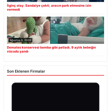
İlginç olay: Sandalye çekti, aracın park etmesine izin
vermedi
Ağustos 5, 2026
Domates konservesi bomba gibi patladı, 9 aylık bebeğin
vücudu yandı
Son Eklenen Firmalar