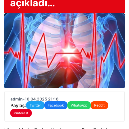
açıkladı…
admin
•
16.04.2025 21:16
Paylaş:
Twitter
Facebook
WhatsApp
Reddit
Pinterest