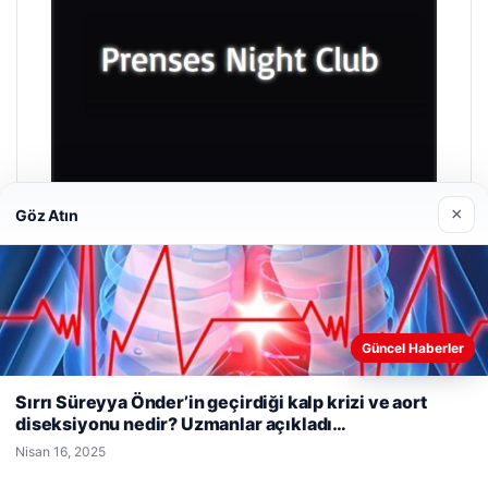
×
Göz Atın
Prenses Night Club
Nisan 29, 2026
Güncel Haberler
Web sitemizi nasıl kullandığınızı daha iyi anlayabilmek,
deneyiminizi kişiselleştirmek ve geliştirmek amacıyla çerezler
Sırrı Süreyya Önder’in geçirdiği kalp krizi ve aort
kullanıyoruz.
Çerez Politikamız
diseksiyonu nedir? Uzmanlar açıkladı…
Reddet
Kabul Et
Nisan 16, 2025