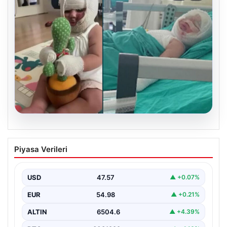
05.08.2026
Domates konservesi bomba gibi patladı,
Piyasa Verileri
9 aylık bebeğin vücudu yandı
USD
47.57
▲ +0.07%
EUR
54.98
▲ +0.21%
ALTIN
6504.6
▲ +4.39%