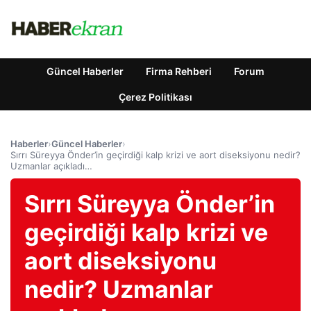
Güncel Haberler
Firma Rehberi
Forum
Çerez Politikası
Haberler
›
Güncel Haberler
›
Sırrı Süreyya Önder’in geçirdiği kalp krizi ve aort diseksiyonu nedir?
Uzmanlar açıkladı…
Sırrı Süreyya Önder’in
geçirdiği kalp krizi ve
aort diseksiyonu
nedir? Uzmanlar