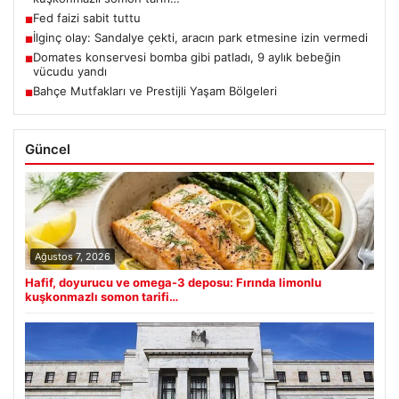
Fed faizi sabit tuttu
■
İlginç olay: Sandalye çekti, aracın park etmesine izin vermedi
■
Domates konservesi bomba gibi patladı, 9 aylık bebeğin
■
vücudu yandı
Bahçe Mutfakları ve Prestijli Yaşam Bölgeleri
■
Güncel
Ağustos 7, 2026
Hafif, doyurucu ve omega-3 deposu: Fırında limonlu
kuşkonmazlı somon tarifi…