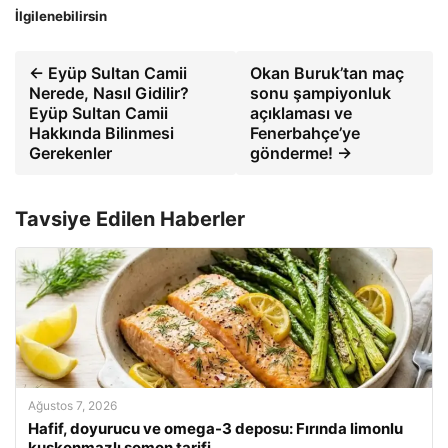
İlgilenebilirsin
← Eyüp Sultan Camii
Okan Buruk’tan maç
Nerede, Nasıl Gidilir?
sonu şampiyonluk
Eyüp Sultan Camii
açıklaması ve
Hakkında Bilinmesi
Fenerbahçe’ye
Gerekenler
gönderme! →
Tavsiye Edilen Haberler
Ağustos 7, 2026
Hafif, doyurucu ve omega-3 deposu: Fırında limonlu
kuşkonmazlı somon tarifi…