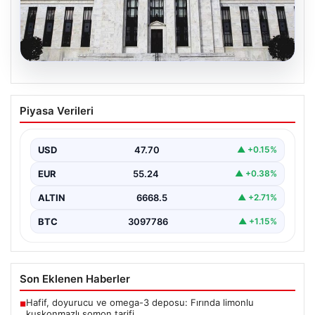
06.08.2026
Fed faizi sabit tuttu
Piyasa Verileri
USD
47.70
▲ +0.15%
EUR
55.24
▲ +0.38%
ALTIN
6668.5
▲ +2.71%
BTC
3097786
▲ +1.15%
Son Eklenen Haberler
Hafif, doyurucu ve omega-3 deposu: Fırında limonlu
■
kuşkonmazlı somon tarifi…