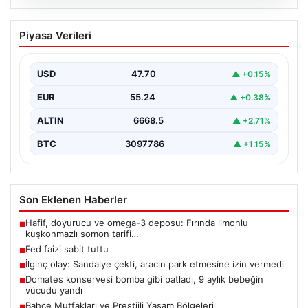
06.08.2026
Fed faizi sabit tuttu
Piyasa Verileri
USD
47.70
▲ +0.15%
EUR
55.24
▲ +0.38%
ALTIN
6668.5
▲ +2.71%
BTC
3097786
▲ +1.15%
Son Eklenen Haberler
Hafif, doyurucu ve omega-3 deposu: Fırında limonlu
■
kuşkonmazlı somon tarifi…
Fed faizi sabit tuttu
■
İlginç olay: Sandalye çekti, aracın park etmesine izin vermedi
■
Domates konservesi bomba gibi patladı, 9 aylık bebeğin
■
vücudu yandı
Bahçe Mutfakları ve Prestijli Yaşam Bölgeleri
■