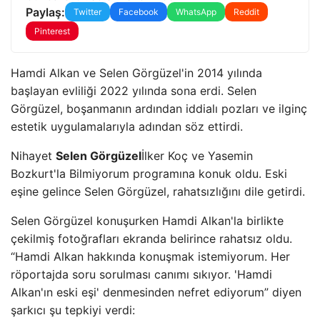
Paylaş:
Twitter
Facebook
WhatsApp
Reddit
Pinterest
Hamdi Alkan ve Selen Görgüzel'in 2014 yılında
başlayan evliliği 2022 yılında sona erdi. Selen
Görgüzel, boşanmanın ardından iddialı pozları ve ilginç
estetik uygulamalarıyla adından söz ettirdi.
Nihayet
Selen Görgüzel
İlker Koç ve Yasemin
Bozkurt'la Bilmiyorum programına konuk oldu. Eski
eşine gelince Selen Görgüzel, rahatsızlığını dile getirdi.
Selen Görgüzel konuşurken Hamdi Alkan'la birlikte
çekilmiş fotoğrafları ekranda belirince rahatsız oldu.
“Hamdi Alkan hakkında konuşmak istemiyorum. Her
röportajda soru sorulması canımı sıkıyor. 'Hamdi
Alkan'ın eski eşi' denmesinden nefret ediyorum” diyen
şarkıcı şu tepkiyi verdi: