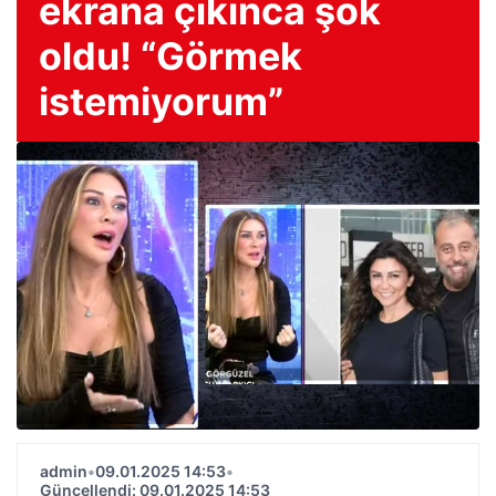
ekrana çıkınca şok
oldu! “Görmek
istemiyorum”
admin
•
09.01.2025 14:53
•
Güncellendi: 09.01.2025 14:53