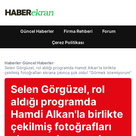
Güncel Haberler
Firma Rehberi
Forum
Çerez Politikası
Haberler
›
Güncel Haberler
›
Selen Görgüzel, rol aldığı programda Hamdi Alkan'la birlikte
çekilmiş fotoğrafları ekrana çıkınca şok oldu! “Görmek istemiyorum”
Selen Görgüzel, rol
aldığı programda
Hamdi Alkan'la birlikte
çekilmiş fotoğrafları