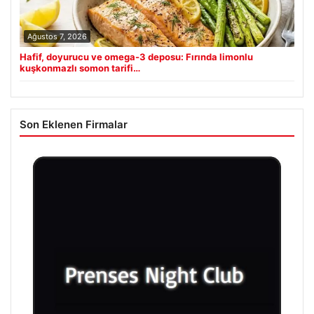
Ağustos 7, 2026
Hafif, doyurucu ve omega-3 deposu: Fırında limonlu
kuşkonmazlı somon tarifi…
Son Eklenen Firmalar