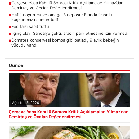
Çerçeve Yasa Kabulü Sonrası Kritik Açıklamalar: Yılmaz’dan
■
Demirtaş ve Öcalan Değerlendirmesi
Hafif, doyurucu ve omega-3 deposu: Fırında limonlu
■
kuşkonmazlı somon tarifi…
Fed faizi sabit tuttu
■
İlginç olay: Sandalye çekti, aracın park etmesine izin vermedi
■
Domates konservesi bomba gibi patladı, 9 aylık bebeğin
■
vücudu yandı
Güncel
Ağustos 8, 2026
Çerçeve Yasa Kabulü Sonrası Kritik Açıklamalar: Yılmaz’dan
Demirtaş ve Öcalan Değerlendirmesi