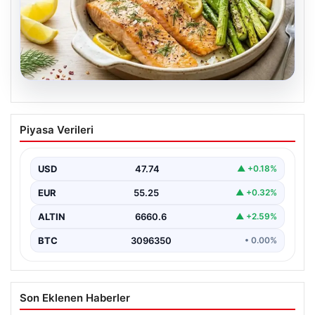
07.08.2026
Hafif, doyurucu ve omega-3 deposu:
Piyasa Verileri
Fırında limonlu kuşkonmazlı somon
tarifi…
USD
47.74
▲ +0.18%
EUR
55.25
▲ +0.32%
ALTIN
6660.6
▲ +2.59%
BTC
3096350
• 0.00%
Son Eklenen Haberler