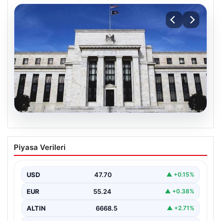
06.08.2026
Fed faizi sabit tuttu
Piyasa Verileri
USD
47.70
▲ +0.15%
EUR
55.24
▲ +0.38%
ALTIN
6668.5
▲ +2.71%