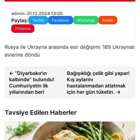
admin
•
31.12.2024 13:05
Paylaş:
Twitter
Facebook
WhatsApp
Reddit
Pinterest
Rusya ile Ukrayna arasında esir değişimi: 189 Ukraynalı
evlerine döndü
← “Diyarbakır'ın
Bağışıklığı çelik gibi yapar!
kalbinde” bulundu!
Kış aylarını
Cumhuriyetin ilk
hastalanmadan atlatmak
yıllarından beri
için her gün tüketin. →
Tavsiye Edilen Haberler