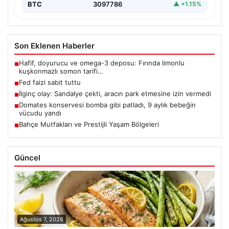
BTC
3097786
▲ +1.15%
Son Eklenen Haberler
Hafif, doyurucu ve omega-3 deposu: Fırında limonlu
■
kuşkonmazlı somon tarifi…
Fed faizi sabit tuttu
■
İlginç olay: Sandalye çekti, aracın park etmesine izin vermedi
■
Domates konservesi bomba gibi patladı, 9 aylık bebeğin
■
vücudu yandı
Bahçe Mutfakları ve Prestijli Yaşam Bölgeleri
■
Güncel
Ağustos 7, 2026