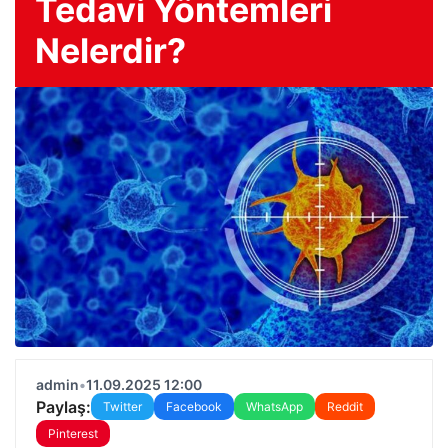
Tedavi Yöntemleri
Nelerdir?
admin
•
11.09.2025 12:00
Paylaş:
Twitter
Facebook
WhatsApp
Reddit
Pinterest