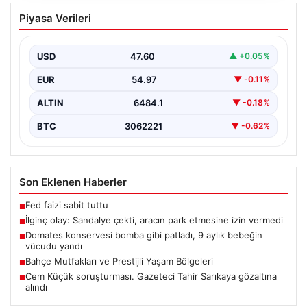
İlginç olay: Sandalye çekti, aracın park
Piyasa Verileri
etmesine izin vermedi
{“title”: “Yalova’da İlginç Olay: Sandalye Engeliyle
Otomobilin Park Etmesine Tepkili Çalışan Arasında
USD
47.60
▲ +0.05%
Gerginlik Yaşandı”,…
EUR
54.97
▼ -0.11%
ALTIN
6484.1
▼ -0.18%
BTC
3062221
▼ -0.62%
Son Eklenen Haberler
Fed faizi sabit tuttu
■
İlginç olay: Sandalye çekti, aracın park etmesine izin vermedi
■
Domates konservesi bomba gibi patladı, 9 aylık bebeğin
■
vücudu yandı
Bahçe Mutfakları ve Prestijli Yaşam Bölgeleri
■
Cem Küçük soruşturması. Gazeteci Tahir Sarıkaya gözaltına
■
alındı