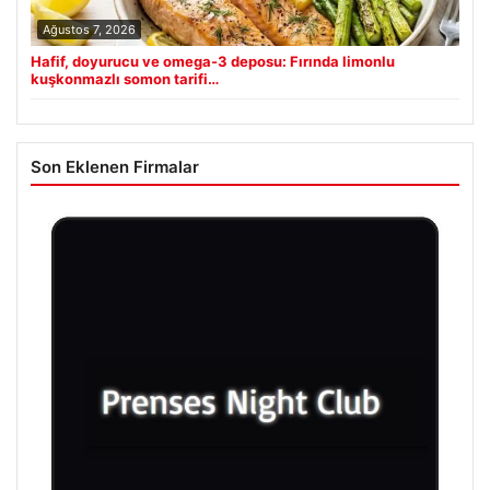
Ağustos 7, 2026
Hafif, doyurucu ve omega-3 deposu: Fırında limonlu
kuşkonmazlı somon tarifi…
Son Eklenen Firmalar