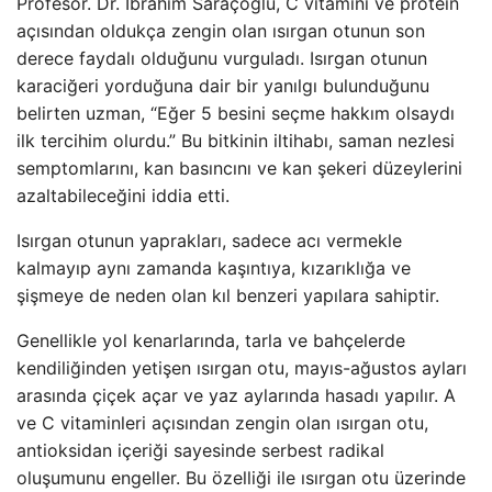
Profesör. Dr. İbrahim Saraçoğlu, C vitamini ve protein
açısından oldukça zengin olan ısırgan otunun son
derece faydalı olduğunu vurguladı. Isırgan otunun
karaciğeri yorduğuna dair bir yanılgı bulunduğunu
belirten uzman, “Eğer 5 besini seçme hakkım olsaydı
ilk tercihim olurdu.” Bu bitkinin iltihabı, saman nezlesi
semptomlarını, kan basıncını ve kan şekeri düzeylerini
azaltabileceğini iddia etti.
Isırgan otunun yaprakları, sadece acı vermekle
kalmayıp aynı zamanda kaşıntıya, kızarıklığa ve
şişmeye de neden olan kıl benzeri yapılara sahiptir.
Genellikle yol kenarlarında, tarla ve bahçelerde
kendiliğinden yetişen ısırgan otu, mayıs-ağustos ayları
arasında çiçek açar ve yaz aylarında hasadı yapılır. A
ve C vitaminleri açısından zengin olan ısırgan otu,
antioksidan içeriği sayesinde serbest radikal
oluşumunu engeller. Bu özelliği ile ısırgan otu üzerinde