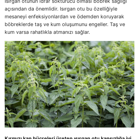
Isırgan otunun idrar söktürücü olması böbrek sağlığı
açısından da önemlidir. Isırgan otu bu özelliğiyle
mesaneyi enfeksiyonlardan ve ödemden koruyarak
böbreklerde taş ve kum oluşumunu engeller. Taş ve
kum varsa rahatlıkla atmanızı sağlar.
Kırmızı kan hücreleri üreten ısırgan otu kansızlığa iyi