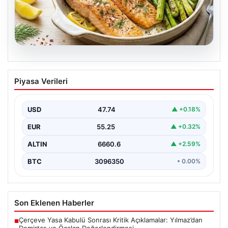
07.08.2026
Hafif, doyurucu ve omega-3 deposu:
Piyasa Verileri
Fırında limonlu kuşkonmazlı somon
tarifi…
USD
47.74
▲ +0.18%
EUR
55.25
▲ +0.32%
ALTIN
6660.6
▲ +2.59%
BTC
3096350
• 0.00%
Son Eklenen Haberler
Çerçeve Yasa Kabulü Sonrası Kritik Açıklamalar: Yılmaz’dan
■
Demirtaş ve Öcalan Değerlendirmesi