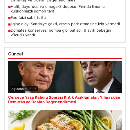
Hafif, doyurucu ve omega-3 deposu: Fırında limonlu
■
kuşkonmazlı somon tarifi…
Fed faizi sabit tuttu
■
İlginç olay: Sandalye çekti, aracın park etmesine izin vermedi
■
Domates konservesi bomba gibi patladı, 9 aylık bebeğin
■
vücudu yandı
Güncel
Ağustos 8, 2026
Çerçeve Yasa Kabulü Sonrası Kritik Açıklamalar: Yılmaz’dan
Demirtaş ve Öcalan Değerlendirmesi