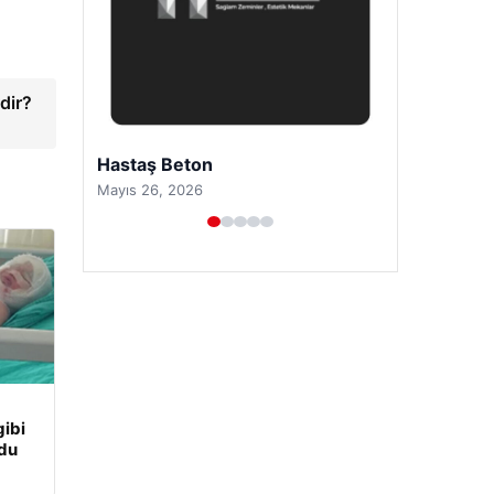
dir?
Prenses Night Club
Nisan 29, 2026
ibi
udu