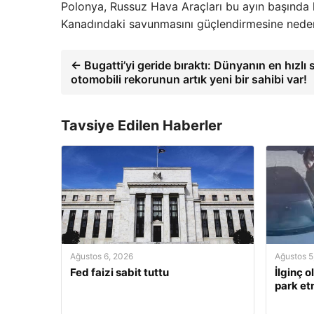
Polonya, Russuz Hava Araçları bu ayın başında h
Kanadındaki savunmasını güçlendirmesine ned
← Bugatti’yi geride bıraktı: Dünyanın en hızlı 
otomobili rekorunun artık yeni bir sahibi var!
Tavsiye Edilen Haberler
Ağustos 6, 2026
Ağustos 5
Fed faizi sabit tuttu
İlginç o
park et