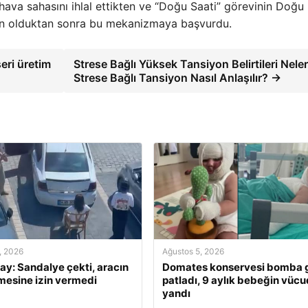
ava sahasını ihlal ettikten ve “Doğu Saati” görevinin Doğu
en olduktan sonra bu mekanizmaya başvurdu.
seri üretim
Strese Bağlı Yüksek Tansiyon Belirtileri Neler
Strese Bağlı Tansiyon Nasıl Anlaşılır? →
, 2026
Ağustos 5, 2026
lay: Sandalye çekti, aracın
Domates konservesi bomba g
mesine izin vermedi
patladı, 9 aylık bebeğin vüc
yandı