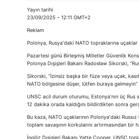
Yayın tarihi
23/09/2025 – 12:11 GMT+2
Reklam
Polonya, Rusya'daki NATO topraklarına uçaklar v
Pazartesi günü Birleşmiş Milletler Güvenlik Kon
Polonya Dışişleri Bakanı Radosław Sikorski, “Ru
Sikorski, “İzinsiz başka bir füze veya uçak, kası
NATO bölgesine düşer, lütfen buraya gelmeyin” d
UNSC acil durum oturumu, Estonya'nın üç Rus sa
12 dakika orada kaldığını bildirdikten sonra gerç
Bu kaza, NATO uçaklarının Polonya'daki Russız
toplam savaşının korkularını artırmasından bir 
İngiliz Dışişleri Bakanı Yette Cooper, UNSC to