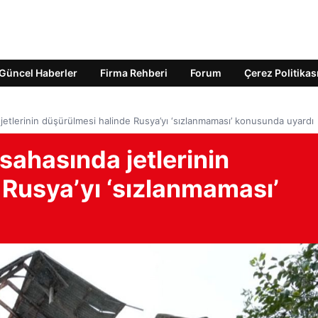
Güncel Haberler
Firma Rehberi
Forum
Çerez Politikas
etlerinin düşürülmesi halinde Rusya’yı ‘sızlanmaması’ konusunda uyardı
ahasında jetlerinin
 Rusya’yı ‘sızlanmaması’