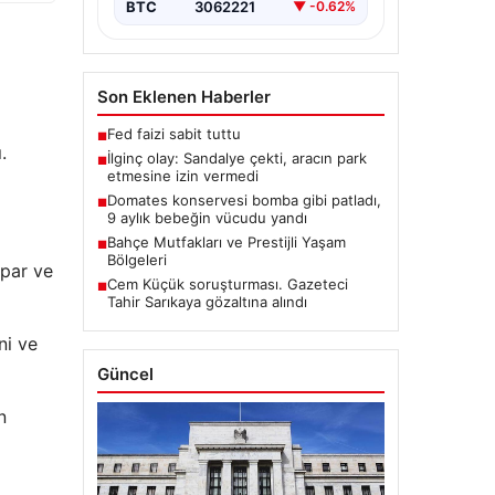
BTC
3062221
▼ -0.62%
Son Eklenen Haberler
Fed faizi sabit tuttu
■
.
İlginç olay: Sandalye çekti, aracın park
■
etmesine izin vermedi
Domates konservesi bomba gibi patladı,
■
9 aylık bebeğin vücudu yandı
Bahçe Mutfakları ve Prestijli Yaşam
■
Bölgeleri
rpar ve
Cem Küçük soruşturması. Gazeteci
■
Tahir Sarıkaya gözaltına alındı
ni ve
Güncel
n