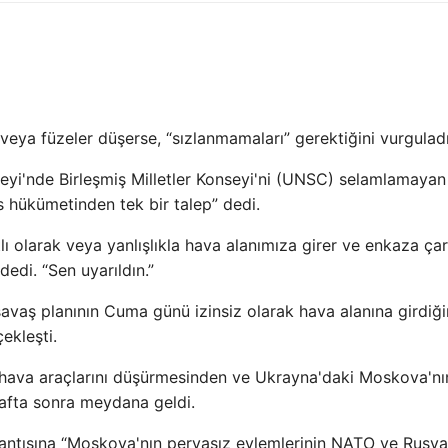
eya füzeler düşerse, “sızlanmamaları” gerektiğini vurguladı
seyi'nde Birleşmiş Milletler Konseyi'ni (UNSC) selamlamayan
s hükümetinden tek bir talep” dedi.
tlı olarak veya yanlışlıkla hava alanımıza girer ve enkaza ça
edi. “Sen uyarıldın.”
vaş planının Cuma günü izinsiz olarak hava alanına girdiği
ekleşti.
 hava araçlarını düşürmesinden ve Ukrayna'daki Moskova'nı
hafta sonra meydana geldi.
plantısına “Moskova'nın pervasız eylemlerinin NATO ve Rusya