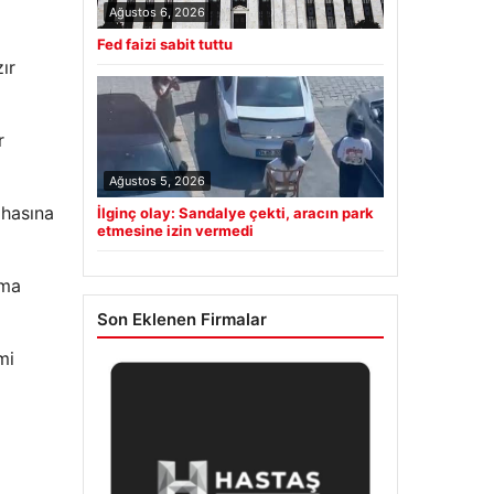
Ağustos 6, 2026
Fed faizi sabit tuttu
ır
r
Ağustos 5, 2026
ahasına
İlginç olay: Sandalye çekti, aracın park
etmesine izin vermedi
ema
Son Eklenen Firmalar
mi