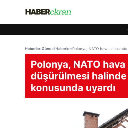
Haberler
›
Güncel Haberler
›
Polonya, NATO hava sahasında j
Polonya, NATO hava s
düşürülmesi halinde
konusunda uyardı