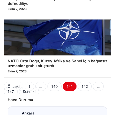
defnediliyor
Ekim 7, 2023
NATO Orta Doğu, Kuzey Afrika ve Sahel için bağımsız
uzmanlar grubu oluşturdu
Ekim 7, 2023
Yazı
Önceki
1
…
140
141
142
…
147
Sonraki
sayfalaması
Hava Durumu
Ankara