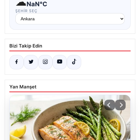
☁
NaN°C
ŞEHIR SEÇ
Bizi Takip Edin
Yan Manşet