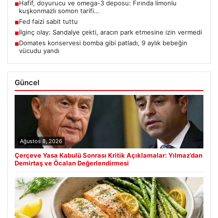
Hafif, doyurucu ve omega-3 deposu: Fırında limonlu
■
kuşkonmazlı somon tarifi…
Fed faizi sabit tuttu
■
İlginç olay: Sandalye çekti, aracın park etmesine izin vermedi
■
Domates konservesi bomba gibi patladı, 9 aylık bebeğin
■
vücudu yandı
Güncel
Ağustos 8, 2026
Çerçeve Yasa Kabulü Sonrası Kritik Açıklamalar: Yılmaz’dan
Demirtaş ve Öcalan Değerlendirmesi