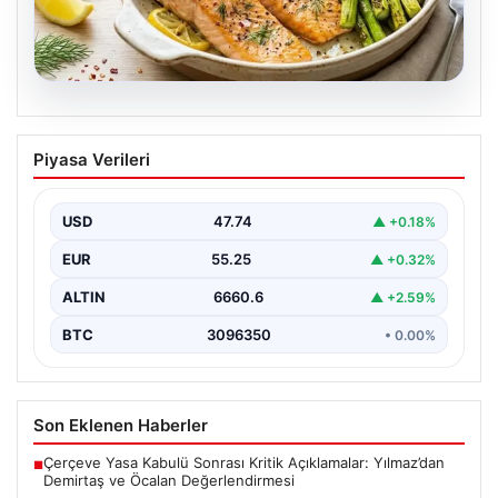
06.08.2026
Fed faizi sabit tuttu
Piyasa Verileri
USD
47.74
▲ +0.18%
EUR
55.25
▲ +0.32%
ALTIN
6660.6
▲ +2.59%
BTC
3096350
• 0.00%
Son Eklenen Haberler
Çerçeve Yasa Kabulü Sonrası Kritik Açıklamalar: Yılmaz’dan
■
Demirtaş ve Öcalan Değerlendirmesi