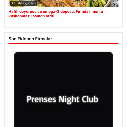
Ağustos 7, 2026
Hafif, doyurucu ve omega-3 deposu: Fırında limonlu
kuşkonmazlı somon tarifi…
Son Eklenen Firmalar