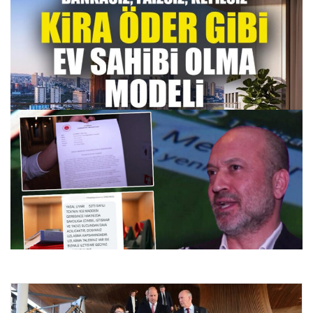
DAP Yapı’dan bir ilk! Emlak Konut güvencesi Dap
vizyonuyla kendi kendini ödeyen ev modeli
27.07.2026 09:16
Dört Yıldır Süren Dolandırıcılık Kabusu: Avukatın Telefonu
Susmuyor