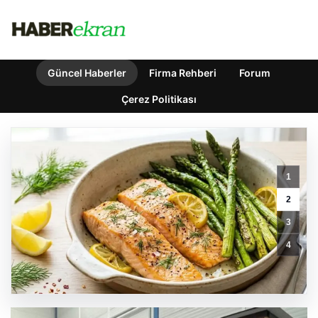
Güncel Haberler
Firma Rehberi
Forum
Çerez Politikası
1
2
Bahçe
3
Mutfakları
ve
4
Prestijli
Yaşam
Bölgeleri
GÜNCEL HABERLER
0 YORUM