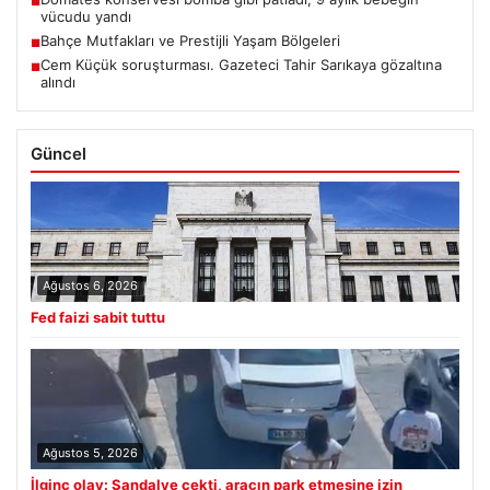
■
vücudu yandı
Bahçe Mutfakları ve Prestijli Yaşam Bölgeleri
■
Cem Küçük soruşturması. Gazeteci Tahir Sarıkaya gözaltına
■
alındı
Güncel
Ağustos 6, 2026
Fed faizi sabit tuttu
Ağustos 5, 2026
İlginç olay: Sandalye çekti, aracın park etmesine izin