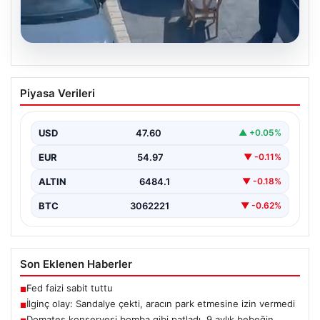
05.08.2026
İlginç olay: Sandalye çekti, aracın park
Piyasa Verileri
etmesine izin vermedi
{“title”: “Yalova’da İlginç Olay: Sandalye Engeliyle
Otomobilin Park Etmesine Tepkili Çalışan Arasında
USD
47.60
▲ +0.05%
Gerginlik Yaşandı”,…
EUR
54.97
▼ -0.11%
ALTIN
6484.1
▼ -0.18%
BTC
3062221
▼ -0.62%
Son Eklenen Haberler
Fed faizi sabit tuttu
■
İlginç olay: Sandalye çekti, aracın park etmesine izin vermedi
■
Domates konservesi bomba gibi patladı, 9 aylık bebeğin