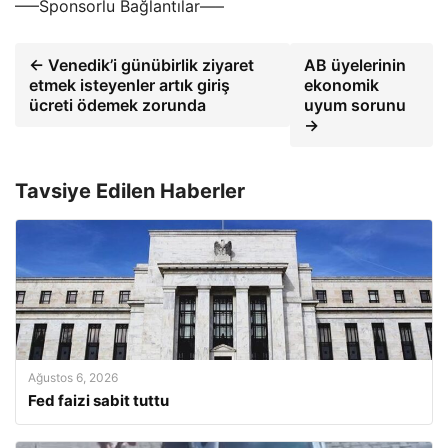
—–Sponsorlu Bağlantılar—–
← Venedik’i günübirlik ziyaret
AB üyelerinin
etmek isteyenler artık giriş
ekonomik
ücreti ödemek zorunda
uyum sorunu
→
Tavsiye Edilen Haberler
Ağustos 6, 2026
Fed faizi sabit tuttu