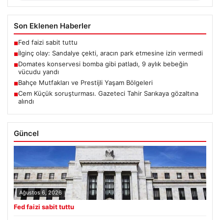
Son Eklenen Haberler
Fed faizi sabit tuttu
■
İlginç olay: Sandalye çekti, aracın park etmesine izin vermedi
■
Domates konservesi bomba gibi patladı, 9 aylık bebeğin
■
vücudu yandı
Bahçe Mutfakları ve Prestijli Yaşam Bölgeleri
■
Cem Küçük soruşturması. Gazeteci Tahir Sarıkaya gözaltına
■
alındı
Güncel
Ağustos 6, 2026
Fed faizi sabit tuttu