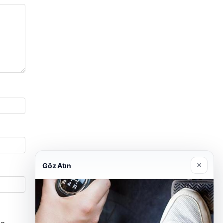
×
Göz Atın