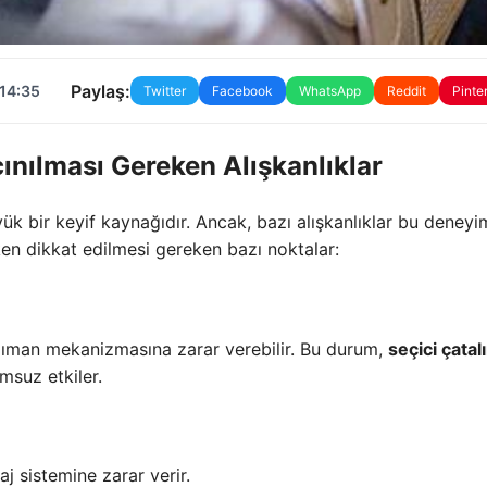
Paylaş:
 14:35
Twitter
Facebook
WhatsApp
Reddit
Pinte
ınılması Gereken Alışkanlıklar
yük bir keyif kaynağıdır. Ancak, bazı alışkanlıklar bu deneyi
rken dikkat edilmesi gereken bazı noktalar:
zıman mekanizmasına zarar verebilir. Bu durum,
seçici çatal
msuz etkiler.
aj sistemine zarar verir.