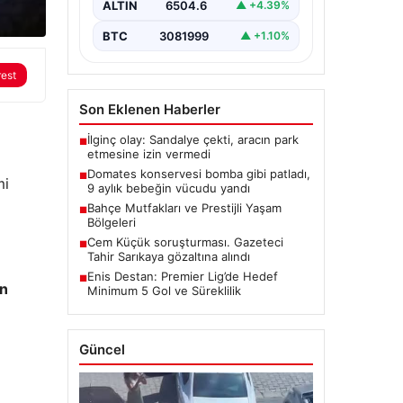
ALTIN
6504.6
▲ +4.39%
BTC
3081999
▲ +1.10%
rest
Son Eklenen Haberler
İlginç olay: Sandalye çekti, aracın park
■
etmesine izin vermedi
Domates konservesi bomba gibi patladı,
■
mi
9 aylık bebeğin vücudu yandı
Bahçe Mutfakları ve Prestijli Yaşam
■
Bölgeleri
Cem Küçük soruşturması. Gazeteci
■
Tahir Sarıkaya gözaltına alındı
Enis Destan: Premier Lig’de Hedef
■
ın
Minimum 5 Gol ve Süreklilik
Güncel