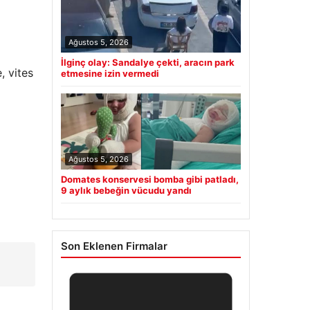
Ağustos 5, 2026
İlginç olay: Sandalye çekti, aracın park
, vites
etmesine izin vermedi
Ağustos 5, 2026
Domates konservesi bomba gibi patladı,
9 aylık bebeğin vücudu yandı
Son Eklenen Firmalar