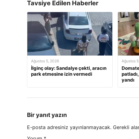
Tavsiye Edilen Haberler
Ağustos 5, 2026
Ağustos 5
İlginç olay: Sandalye çekti, aracın
Domate
park etmesine izin vermedi
patladı
yandı
Bir yanıt yazın
E-posta adresiniz yayınlanmayacak.
Gerekli ala
Yorum
*