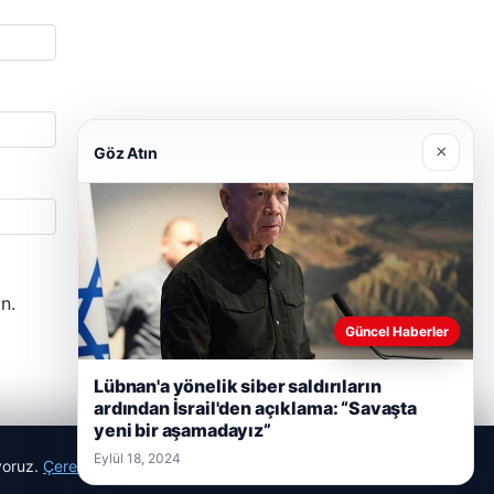
×
Göz Atın
n.
Güncel Haberler
Lübnan'a yönelik siber saldırıların
ardından İsrail'den açıklama: “Savaşta
yeni bir aşamadayız”
Eylül 18, 2024
ıyoruz.
Çerez Politikamız
Reddet
Kabul Et