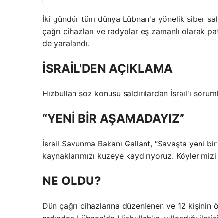
İki gündür tüm dünya Lübnan'a yönelik siber saldı
çağrı cihazları ve radyolar eş zamanlı olarak patl
de yaralandı.
İSRAİL'DEN AÇIKLAMA
Hizbullah söz konusu saldırılardan İsrail'i soruml
“YENİ BİR AŞAMADAYIZ”
İsrail Savunma Bakanı Gallant, “Savaşta yeni bir
kaynaklarımızı kuzeye kaydırıyoruz. Köylerimizi
NE OLDU?
Dün çağrı cihazlarına düzenlenen ve 12 kişinin öl
ardından Lübnan'da Hizbullah'ın kullandığı iletişi