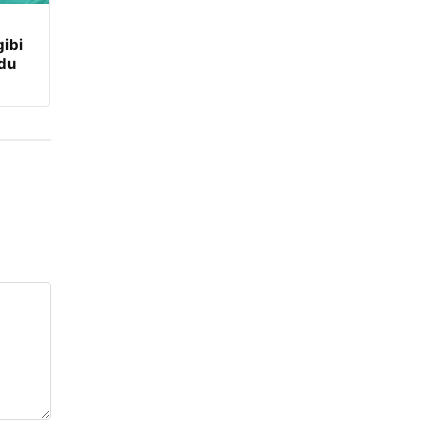
ibi
udu