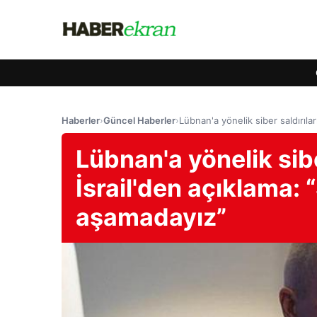
Haberler
›
Güncel Haberler
›
Lübnan'a yönelik siber saldırıla
Lübnan'a yönelik sibe
İsrail'den açıklama: 
aşamadayız”