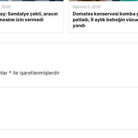
, 2026
Ağustos 5, 2026
lay: Sandalye çekti, aracın
Domates konservesi bomba g
mesine izin vermedi
patladı, 9 aylık bebeğin vüc
yandı
nlar
*
ile işaretlenmişlerdir