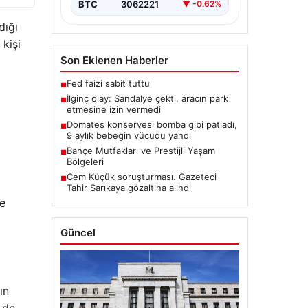
BTC
3062221
▼ -0.62%
dığı
 kişi
Son Eklenen Haberler
Fed faizi sabit tuttu
■
İlginç olay: Sandalye çekti, aracın park
■
etmesine izin vermedi
Domates konservesi bomba gibi patladı,
■
9 aylık bebeğin vücudu yandı
Bahçe Mutfakları ve Prestijli Yaşam
■
Bölgeleri
Cem Küçük soruşturması. Gazeteci
■
Tahir Sarıkaya gözaltına alındı
ve
Güncel
ın
z de