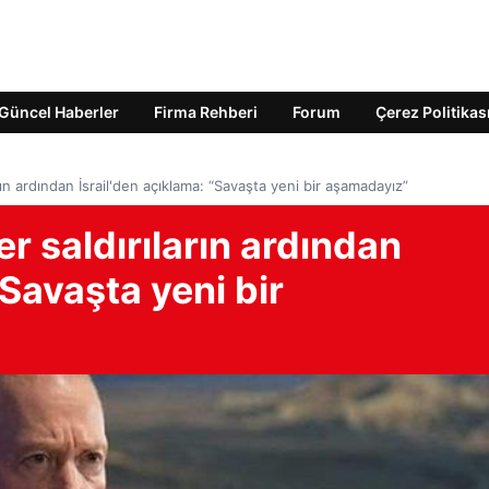
Güncel Haberler
Firma Rehberi
Forum
Çerez Politikas
rın ardından İsrail'den açıklama: “Savaşta yeni bir aşamadayız”
r saldırıların ardından
“Savaşta yeni bir