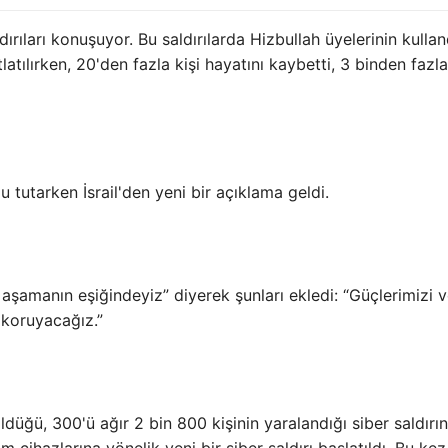
rıları konuşuyor. Bu saldırılarda Hizbullah üyelerinin kullan
atılırken, 20'den fazla kişi hayatını kaybetti, 3 binden fazla
u tutarken İsrail'den yeni bir açıklama geldi.
 aşamanın eşiğindeyiz” diyerek şunları ekledi: “Güçlerimizi 
 koruyacağız.”
düğü, 300'ü ağır 2 bin 800 kişinin yaralandığı siber saldırın
m cihazlarına yönelik yeni bir siber saldırı başlatıldı. Bu ke