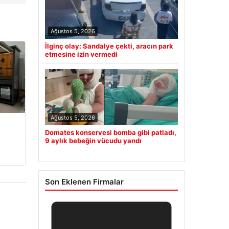
Ağustos 5, 2026
İlginç olay: Sandalye çekti, aracın park
etmesine izin vermedi
Ağustos 5, 2026
Domates konservesi bomba gibi patladı,
9 aylık bebeğin vücudu yandı
Son Eklenen Firmalar