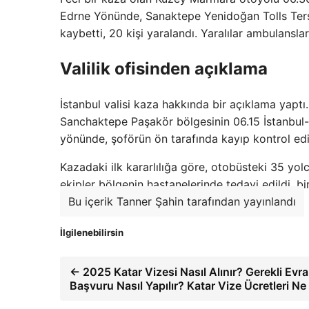
Edrne Yönünde, Sanaktepe Yenidoğan Tolls Ters 
kaybetti, 20 kişi yaralandı. Yaralılar ambulansla
Valilik ofisinden açıklama
İstanbul valisi kaza hakkında bir açıklama yapt
Sanchaktepe Paşakör bölgesinin 06.15 İstanbu
yönünde, şoförün ön tarafında kayıp kontrol edi
Kazadaki ilk kararlılığa göre, otobüsteki 35 yolc
ekipler bölgenin hastanelerinde tedavi edildi, bi
Bu içerik Tanner Şahin tarafından yayınlandı
İlgilenebilirsin
← 2025 Katar Vizesi Nasıl Alınır? Gerekli Evra
Başvuru Nasıl Yapılır? Katar Vize Ücretleri N