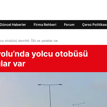
Güncel Haberler
Firma Rehberi
Forum
Çerez Politikas
 otobüsü devrildi: Ölü ve yaralılar var
olu’nda yolcu otobüsü
ılar var