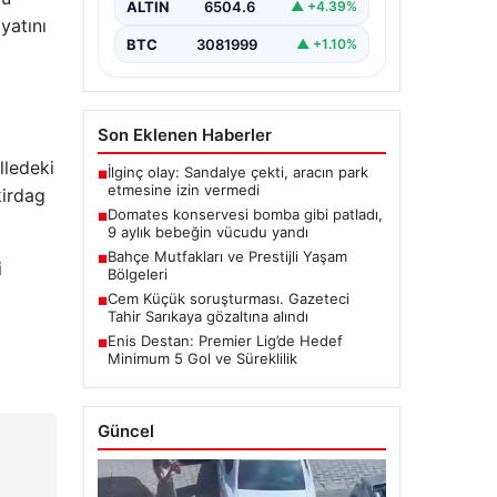
ALTIN
6504.6
▲ +4.39%
yatını
BTC
3081999
▲ +1.10%
Son Eklenen Haberler
lledeki
İlginç olay: Sandalye çekti, aracın park
■
etmesine izin vermedi
kirdag
Domates konservesi bomba gibi patladı,
■
9 aylık bebeğin vücudu yandı
Bahçe Mutfakları ve Prestijli Yaşam
■
i
Bölgeleri
Cem Küçük soruşturması. Gazeteci
■
Tahir Sarıkaya gözaltına alındı
Enis Destan: Premier Lig’de Hedef
■
Minimum 5 Gol ve Süreklilik
Güncel