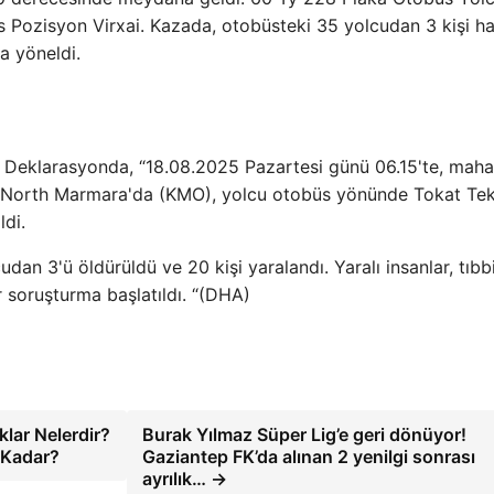
Pozisyon Virxai. Kazada, otobüsteki 35 yolcudan 3 kişi ha
ra yöneldi.
ı. Deklarasyonda, “18.08.2025 Pazartesi günü 06.15'te, maha
l-North Marmara'da (KMO), yolcu otobüs yönünde Tokat Te
ldi.
udan 3'ü öldürüldü ve 20 kişi yaralandı. Yaralı insanlar, tıbb
r soruşturma başlatıldı. “(DHA)
klar Nelerdir?
Burak Yılmaz Süper Lig’e geri dönüyor!
e Kadar?
Gaziantep FK’da alınan 2 yenilgi sonrası
ayrılık… →