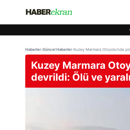
Haberler
›
Güncel Haberler
›
Kuzey Marmara Otoyolu’nda yolcu
Kuzey Marmara Otoy
devrildi: Ölü ve yaral