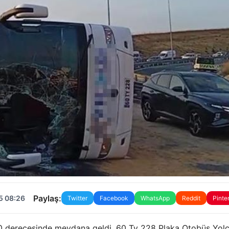
Paylaş:
5 08:26
Twitter
Facebook
WhatsApp
Reddit
Pinte
30 derecesinde meydana geldi. 60 Ty 228 Plaka Otobüs Yol