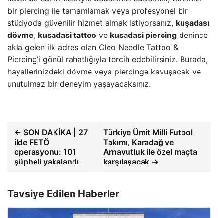
bir piercing ile tamamlamak veya profesyonel bir
stüdyoda güvenilir hizmet almak istiyorsanız,
kuşadası
dövme
,
kusadasi tattoo
ve
kusadasi piercing
denince
akla gelen ilk adres olan Cleo Needle Tattoo &
Piercing’i gönül rahatlığıyla tercih edebilirsiniz. Burada,
hayallerinizdeki dövme veya piercinge kavuşacak ve
unutulmaz bir deneyim yaşayacaksınız.
← SON DAKİKA | 27
Türkiye Ümit Milli Futbol
ilde FETÖ
Takımı, Karadağ ve
operasyonu: 101
Arnavutluk ile özel maçta
şüpheli yakalandı
karşılaşacak →
Tavsiye Edilen Haberler