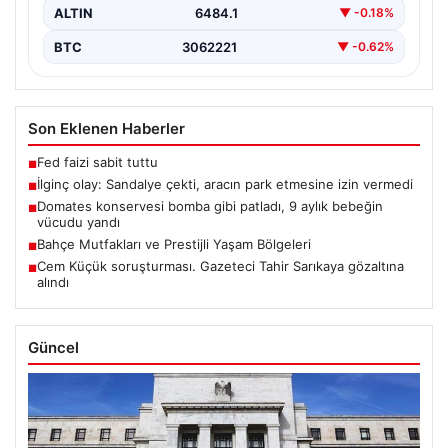
ALTIN
6484.1
▼ -0.18%
BTC
3062221
▼ -0.62%
Son Eklenen Haberler
Fed faizi sabit tuttu
■
İlginç olay: Sandalye çekti, aracın park etmesine izin vermedi
■
Domates konservesi bomba gibi patladı, 9 aylık bebeğin
■
vücudu yandı
Bahçe Mutfakları ve Prestijli Yaşam Bölgeleri
■
Cem Küçük soruşturması. Gazeteci Tahir Sarıkaya gözaltına
■
alındı
Güncel