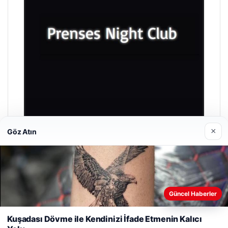
×
Göz Atın
Prenses Night Club
Nisan 29, 2026
Güncel Haberler
Web sitemizi nasıl kullandığınızı daha iyi anlayabilmek,
deneyiminizi kişiselleştirmek ve geliştirmek amacıyla çerezler
Kuşadası Dövme ile Kendinizi İfade Etmenin Kalıcı
kullanıyoruz.
Çerez Politikamız