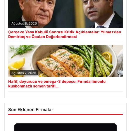
Ağustos 8, 2026
Çerçeve Yasa Kabulü Sonrası Kritik Açıklamalar: Yılmaz’dan
Demirtaş ve Öcalan Değerlendirmesi
Ağustos 7, 2026
Hafif, doyurucu ve omega-3 deposu: Fırında limonlu
kuşkonmazlı somon tarifi…
Son Eklenen Firmalar