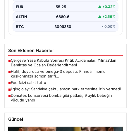
EUR
55.25
▲ +0.32%
ALTIN
6660.6
▲ +2.59%
BTC
3096350
• 0.00%
Son Eklenen Haberler
Çerçeve Yasa Kabulü Sonrası Kritik Açıklamalar: Yılmaz’dan
■
Demirtaş ve Öcalan Değerlendirmesi
Hafif, doyurucu ve omega-3 deposu: Fırında limonlu
■
kuşkonmazlı somon tarifi…
Fed faizi sabit tuttu
■
İlginç olay: Sandalye çekti, aracın park etmesine izin vermedi
■
Domates konservesi bomba gibi patladı, 9 aylık bebeğin
■
vücudu yandı
Güncel