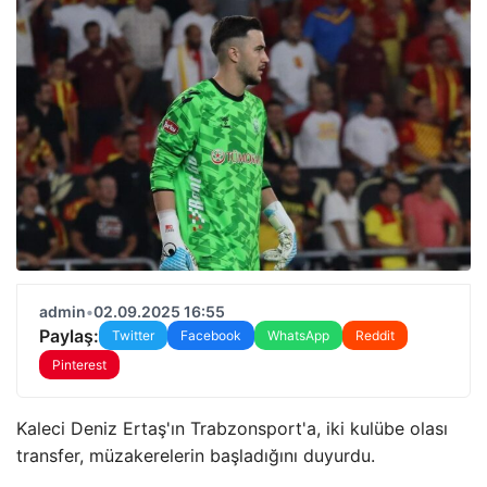
admin
•
02.09.2025 16:55
Paylaş:
Twitter
Facebook
WhatsApp
Reddit
Pinterest
Kaleci Deniz Ertaş'ın Trabzonsport'a, iki kulübe olası
transfer, müzakerelerin başladığını duyurdu.