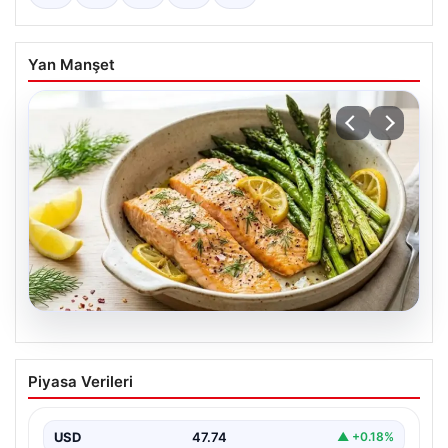
Yan Manşet
07.08.2026
Hafif, doyurucu ve omega-3 deposu:
Piyasa Verileri
Fırında limonlu kuşkonmazlı somon
tarifi…
USD
47.74
▲ +0.18%