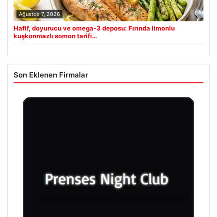
Ağustos 7, 2026
Hafif, doyurucu ve omega-3 deposu: Fırında limonlu
kuşkonmazlı somon tarifi…
Son Eklenen Firmalar