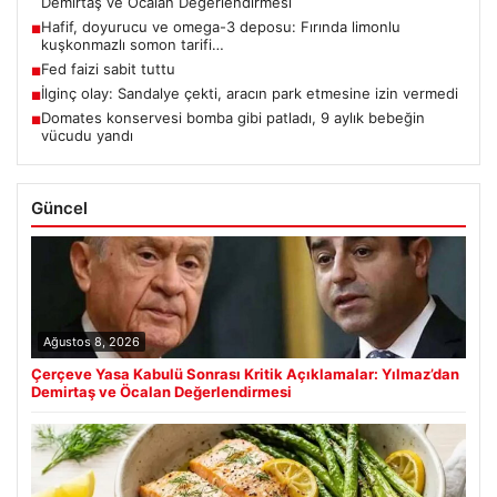
Demirtaş ve Öcalan Değerlendirmesi
Hafif, doyurucu ve omega-3 deposu: Fırında limonlu
■
kuşkonmazlı somon tarifi…
Fed faizi sabit tuttu
■
İlginç olay: Sandalye çekti, aracın park etmesine izin vermedi
■
Domates konservesi bomba gibi patladı, 9 aylık bebeğin
■
vücudu yandı
Güncel
Ağustos 8, 2026
Çerçeve Yasa Kabulü Sonrası Kritik Açıklamalar: Yılmaz’dan
Demirtaş ve Öcalan Değerlendirmesi