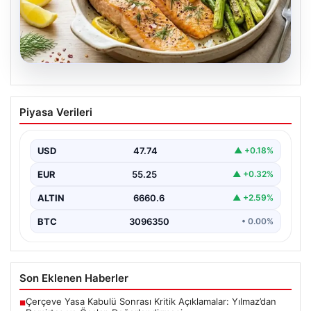
07.08.2026
Hafif, doyurucu ve omega-3 deposu:
Piyasa Verileri
Fırında limonlu kuşkonmazlı somon
tarifi…
USD
47.74
▲ +0.18%
EUR
55.25
▲ +0.32%
ALTIN
6660.6
▲ +2.59%
BTC
3096350
• 0.00%
Son Eklenen Haberler
Çerçeve Yasa Kabulü Sonrası Kritik Açıklamalar: Yılmaz’dan
■