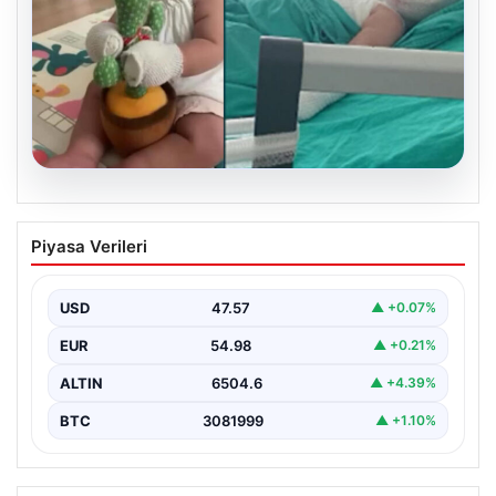
05.08.2026
Domates konservesi bomba gibi patladı,
Piyasa Verileri
9 aylık bebeğin vücudu yandı
USD
47.57
▲ +0.07%
EUR
54.98
▲ +0.21%
ALTIN
6504.6
▲ +4.39%
BTC
3081999
▲ +1.10%