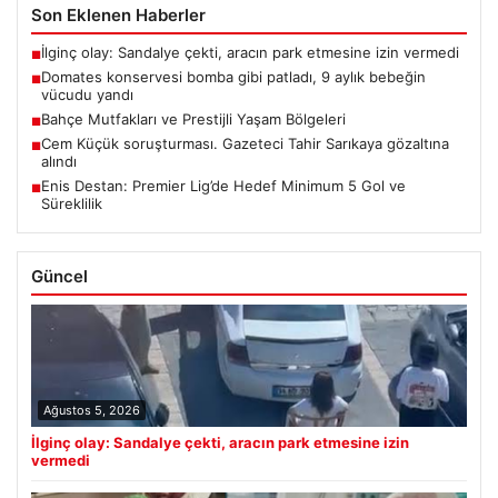
Son Eklenen Haberler
İlginç olay: Sandalye çekti, aracın park etmesine izin vermedi
■
Domates konservesi bomba gibi patladı, 9 aylık bebeğin
■
vücudu yandı
Bahçe Mutfakları ve Prestijli Yaşam Bölgeleri
■
Cem Küçük soruşturması. Gazeteci Tahir Sarıkaya gözaltına
■
alındı
Enis Destan: Premier Lig’de Hedef Minimum 5 Gol ve
■
Süreklilik
Güncel
Ağustos 5, 2026
İlginç olay: Sandalye çekti, aracın park etmesine izin
vermedi