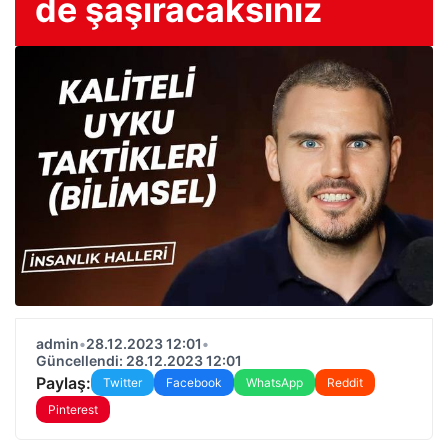
de şaşıracaksınız
admin
•
28.12.2023 12:01
•
Güncellendi: 28.12.2023 12:01
Paylaş:
Twitter
Facebook
WhatsApp
Reddit
Pinterest