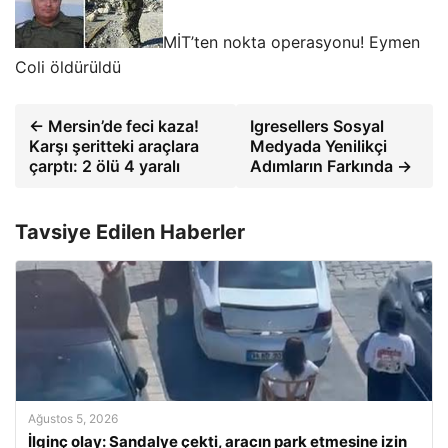
MİT’ten nokta operasyonu! Eymen
Coli öldürüldü
← Mersin’de feci kaza!
Igresellers Sosyal
Karşı şeritteki araçlara
Medyada Yenilikçi
çarptı: 2 ölü 4 yaralı
Adımların Farkında →
Tavsiye Edilen Haberler
Ağustos 5, 2026
İlginç olay: Sandalye çekti, aracın park etmesine izin