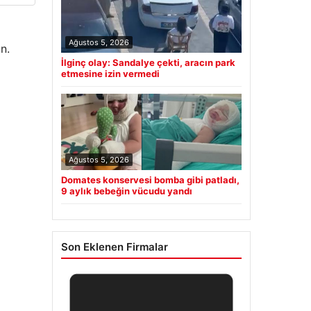
Ağustos 5, 2026
n.
İlginç olay: Sandalye çekti, aracın park
etmesine izin vermedi
Ağustos 5, 2026
Domates konservesi bomba gibi patladı,
9 aylık bebeğin vücudu yandı
Son Eklenen Firmalar