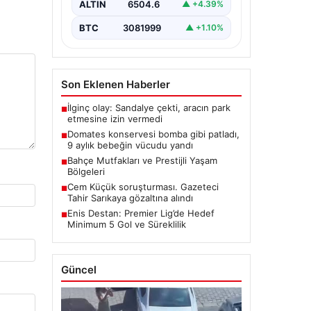
ALTIN
6504.6
▲ +4.39%
BTC
3081999
▲ +1.10%
Son Eklenen Haberler
İlginç olay: Sandalye çekti, aracın park
■
etmesine izin vermedi
Domates konservesi bomba gibi patladı,
■
9 aylık bebeğin vücudu yandı
Bahçe Mutfakları ve Prestijli Yaşam
■
Bölgeleri
Cem Küçük soruşturması. Gazeteci
■
Tahir Sarıkaya gözaltına alındı
Enis Destan: Premier Lig’de Hedef
■
Minimum 5 Gol ve Süreklilik
Güncel