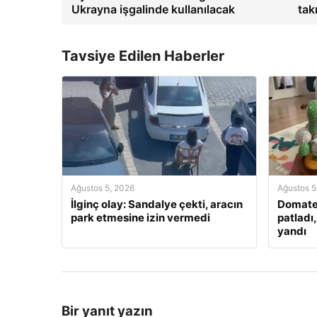
Ukrayna işgalinde kullanılacak
tak
Tavsiye Edilen Haberler
Ağustos 5, 2026
Ağustos 5
İlginç olay: Sandalye çekti, aracın
Domate
park etmesine izin vermedi
patladı
yandı
Bir yanıt yazın