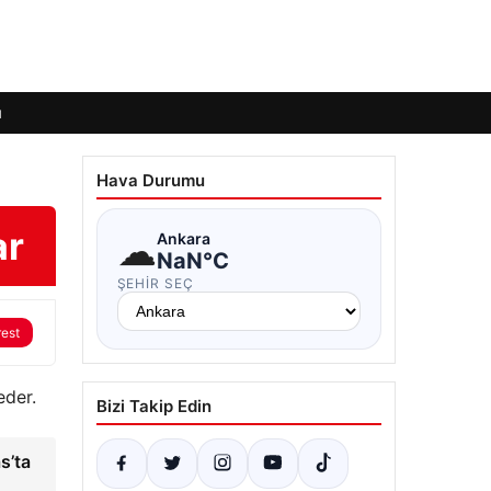
ı
Hava Durumu
ar
☁
Ankara
NaN°C
ŞEHIR SEÇ
rest
eder.
Bizi Takip Edin
s’ta