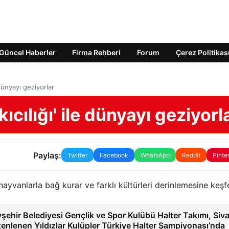
Güncel Haberler
Firma Rehberi
Forum
Çerez Politikas
e dünyayı geziyorlar
kıcılığı' ile dünyayı geziyorl
Paylaş:
Twitter
Facebook
WhatsApp
Reddit
Pinte
 hayvanlarla bağ kurar ve farklı kültürleri derinlemesine keşf
şehir Belediyesi Gençlik ve Spor Kulübü Halter Takımı, Siva
enlenen Yıldızlar Kulüpler Türkiye Halter Şampiyonası’nda