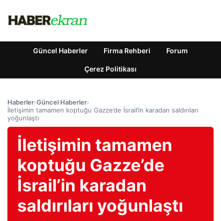
Güncel Haberler
Firma Rehberi
Forum
Çerez Politikası
Haberler
›
Güncel Haberler
›
İletişimin tamamen koptuğu Gazze’de İsrail’in karadan saldırıları
yoğunlaştı
İletişimin tamamen
koptuğu Gazze’de
İsrail’in karadan
saldırıları yoğunlaştı