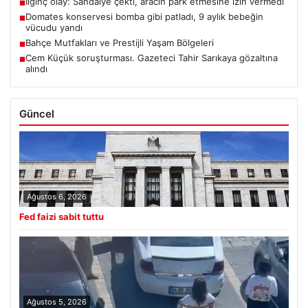
İlginç olay: Sandalye çekti, aracın park etmesine izin vermedi
■
Domates konservesi bomba gibi patladı, 9 aylık bebeğin
■
vücudu yandı
Bahçe Mutfakları ve Prestijli Yaşam Bölgeleri
■
Cem Küçük soruşturması. Gazeteci Tahir Sarıkaya gözaltına
■
alındı
Güncel
Ağustos 6, 2026
Fed faizi sabit tuttu
Ağustos 5, 2026