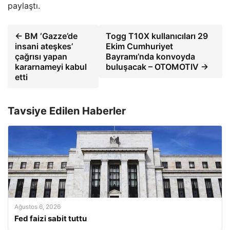
paylaştı.
← BM ‘Gazze’de
Togg T10X kullanıcıları 29
insani ateşkes’
Ekim Cumhuriyet
çağrısı yapan
Bayramı’nda konvoyda
kararnameyi kabul
buluşacak – OTOMOTIV →
etti
Tavsiye Edilen Haberler
Ağustos 6, 2026
Fed faizi sabit tuttu