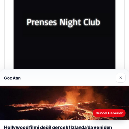
×
Göz Atın
Prenses Night Club
Nisan 29, 2026
Güncel Haberler
Web sitemizi nasıl kullandığınızı daha iyi anlayabilmek,
deneyiminizi kişiselleştirmek ve geliştirmek amacıyla çerezler
Hollywood filmi değil gerçek! İzlanda’da yeniden