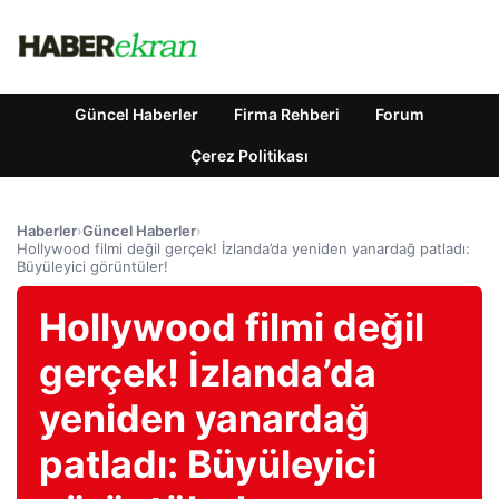
Güncel Haberler
Firma Rehberi
Forum
Çerez Politikası
Haberler
›
Güncel Haberler
›
Hollywood filmi değil gerçek! İzlanda’da yeniden yanardağ patladı:
Büyüleyici görüntüler!
Hollywood filmi değil
gerçek! İzlanda’da
yeniden yanardağ
patladı: Büyüleyici