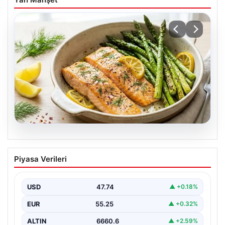
07.08.2026
Hafif, doyurucu ve omega-3 deposu:
Piyasa Verileri
Fırında limonlu kuşkonmazlı somon
tarifi…
USD
47.74
▲ +0.18%
EUR
55.25
▲ +0.32%
ALTIN
6660.6
▲ +2.59%