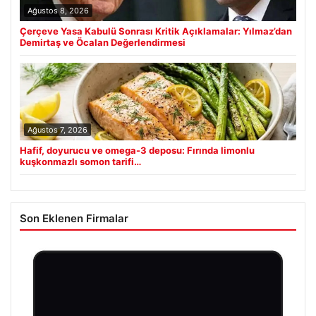
Ağustos 8, 2026
Çerçeve Yasa Kabulü Sonrası Kritik Açıklamalar: Yılmaz’dan
Demirtaş ve Öcalan Değerlendirmesi
Ağustos 7, 2026
Hafif, doyurucu ve omega-3 deposu: Fırında limonlu
kuşkonmazlı somon tarifi…
Son Eklenen Firmalar