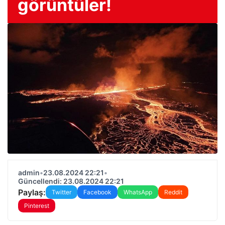
görüntüler!
admin
•
23.08.2024 22:21
•
Güncellendi: 23.08.2024 22:21
Paylaş:
Twitter
Facebook
WhatsApp
Reddit
Pinterest