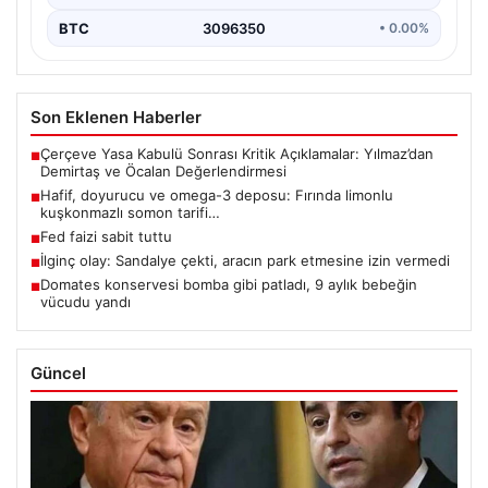
BTC
3096350
• 0.00%
Son Eklenen Haberler
Çerçeve Yasa Kabulü Sonrası Kritik Açıklamalar: Yılmaz’dan
■
Demirtaş ve Öcalan Değerlendirmesi
Hafif, doyurucu ve omega-3 deposu: Fırında limonlu
■
kuşkonmazlı somon tarifi…
Fed faizi sabit tuttu
■
İlginç olay: Sandalye çekti, aracın park etmesine izin vermedi
■
Domates konservesi bomba gibi patladı, 9 aylık bebeğin
■
vücudu yandı
Güncel