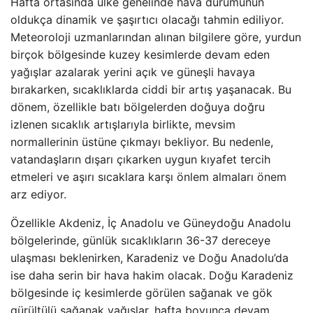
Hafta ortasında ülke genelinde hava durumunun
oldukça dinamik ve şaşırtıcı olacağı tahmin ediliyor.
Meteoroloji uzmanlarından alınan bilgilere göre, yurdun
birçok bölgesinde kuzey kesimlerde devam eden
yağışlar azalarak yerini açık ve güneşli havaya
bırakarken, sıcaklıklarda ciddi bir artış yaşanacak. Bu
dönem, özellikle batı bölgelerden doğuya doğru
izlenen sıcaklık artışlarıyla birlikte, mevsim
normallerinin üstüne çıkmayı bekliyor. Bu nedenle,
vatandaşların dışarı çıkarken uygun kıyafet tercih
etmeleri ve aşırı sıcaklara karşı önlem almaları önem
arz ediyor.
Özellikle Akdeniz, İç Anadolu ve Güneydoğu Anadolu
bölgelerinde, günlük sıcaklıkların 36-37 dereceye
ulaşması beklenirken, Karadeniz ve Doğu Anadolu’da
ise daha serin bir hava hakim olacak. Doğu Karadeniz
bölgesinde iç kesimlerde görülen sağanak ve gök
gürültülü sağanak yağışlar, hafta boyunca devam