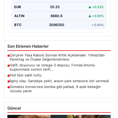
EUR
55.25
▲ +0.32%
ALTIN
6660.6
▲ +2.59%
BTC
3096350
• 0.00%
Son Eklenen Haberler
Çerçeve Yasa Kabulü Sonrası Kritik Açıklamalar: Yılmaz’dan
■
Demirtaş ve Öcalan Değerlendirmesi
Hafif, doyurucu ve omega-3 deposu: Fırında limonlu
■
kuşkonmazlı somon tarifi…
Fed faizi sabit tuttu
■
İlginç olay: Sandalye çekti, aracın park etmesine izin vermedi
■
Domates konservesi bomba gibi patladı, 9 aylık bebeğin
■
vücudu yandı
Güncel