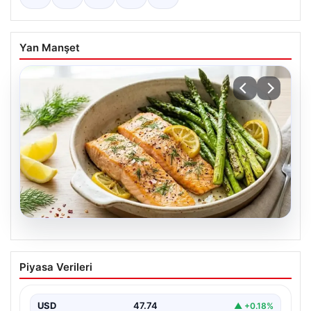
Yan Manşet
07.08.2026
Hafif, doyurucu ve omega-3 deposu:
Piyasa Verileri
Fırında limonlu kuşkonmazlı somon
tarifi…
USD
47.74
▲ +0.18%