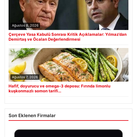
Ağustos 8, 2026
Çerçeve Yasa Kabulü Sonrası Kritik Açıklamalar: Yılmaz’dan
Demirtaş ve Öcalan Değerlendirmesi
Ağustos 7, 2026
Hafif, doyurucu ve omega-3 deposu: Fırında limonlu
kuşkonmazlı somon tarifi…
Son Eklenen Firmalar