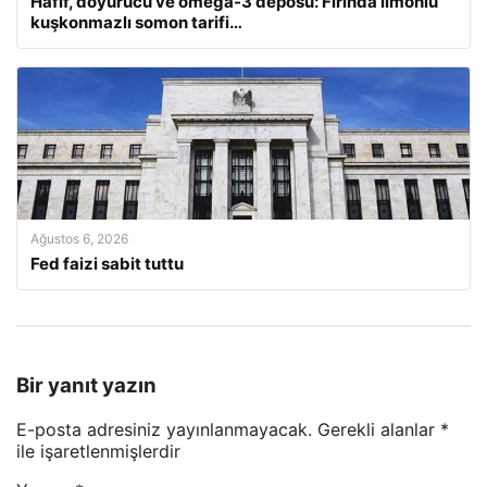
Hafif, doyurucu ve omega-3 deposu: Fırında limonlu
kuşkonmazlı somon tarifi…
Ağustos 6, 2026
Fed faizi sabit tuttu
Bir yanıt yazın
E-posta adresiniz yayınlanmayacak.
Gerekli alanlar
*
ile işaretlenmişlerdir